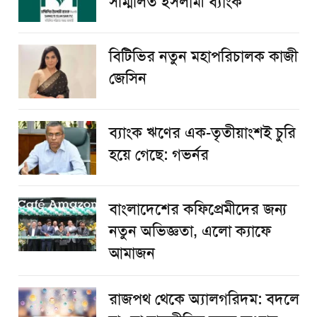
সম্মিলিত ইসলামী ব্যাংক
বিটিভির নতুন মহাপরিচালক কাজী
জেসিন
ব্যাংক ঋণের এক-তৃতীয়াংশই চুরি
হয়ে গেছে: গভর্নর
বাংলাদেশের কফিপ্রেমীদের জন্য
নতুন অভিজ্ঞতা, এলো ক্যাফে
আমাজন
রাজপথ থেকে অ্যালগরিদম: বদলে