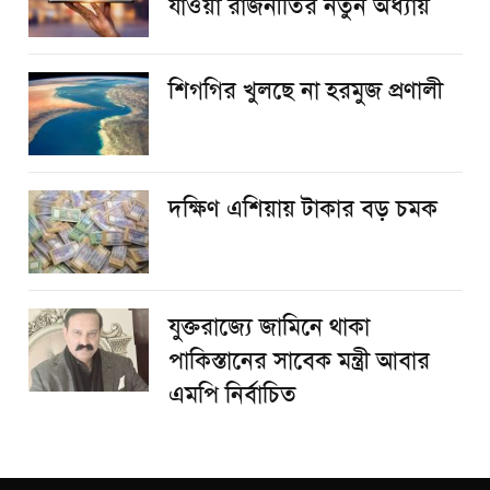
যাওয়া রাজনীতির নতুন অধ্যায়
শিগগির খুলছে না হরমুজ প্রণালী
দক্ষিণ এশিয়ায় টাকার বড় চমক
যুক্তরাজ্যে জামিনে থাকা
পাকিস্তানের সাবেক মন্ত্রী আবার
এমপি নির্বাচিত