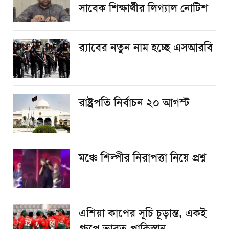
সাবেক শিক্ষার্থীর লিগ্যাল নোটিশ
র‌্যাবের নতুন নাম হচ্ছে এসআরবি
রাষ্ট্রপতি নির্বাচন ২০ আগস্ট
​মঞ্চে শিল্পীর নিরাপত্তা নিয়ে প্রশ্ন
এশিয়া কাপের সূচি চূড়ান্ত, একই
গ্রুপে ভারত-পাকিস্তান