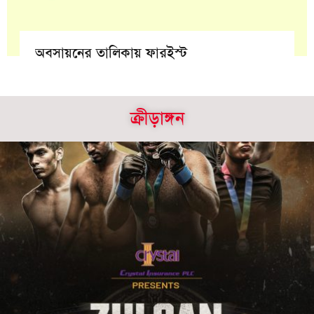
অবসায়নের তালিকায় ফারইস্ট
ক্রীড়াঙ্গন