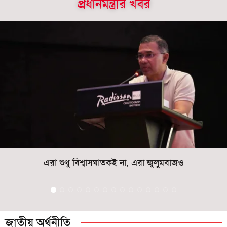
প্রধানমন্ত্রীর খবর
এরা শুধু বিশ্বাসঘাতকই না, এরা জুলুমবাজও
জাতীয় অর্থনীতি