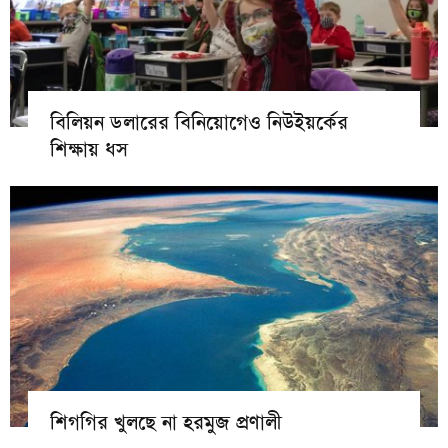
বিলিয়ন ডলারের বিনিয়োগেও নিউইয়র্কের
শিক্ষায় ধস
শিগগির খুলছে না হরমুজ প্রণালী