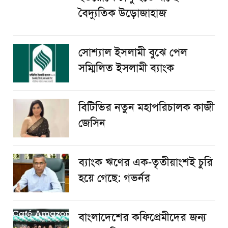
বৈদ্যুতিক উড়োজাহাজ
সোশ্যাল ইসলামী বুঝে পেল
সম্মিলিত ইসলামী ব্যাংক
বিটিভির নতুন মহাপরিচালক কাজী
জেসিন
ব্যাংক ঋণের এক-তৃতীয়াংশই চুরি
হয়ে গেছে: গভর্নর
বাংলাদেশের কফিপ্রেমীদের জন্য