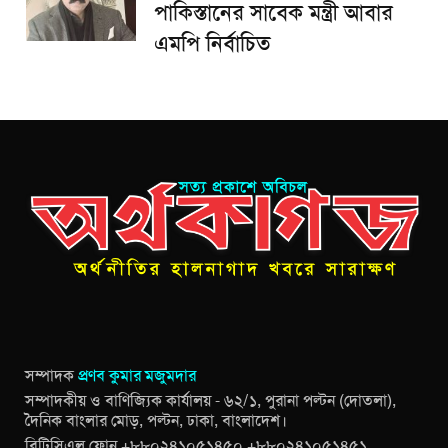
পাকিস্তানের সাবেক মন্ত্রী আবার
এমপি নির্বাচিত
সম্পাদক
প্রণব কুমার মজুমদার
সম্পাদকীয় ও বাণিজ্যিক কার্যালয় - ৬২/১, পুরানা পল্টন (দোতলা),
দৈনিক বাংলার মোড়, পল্টন, ঢাকা, বাংলাদেশ।
বিটিসিএল ফোন +৮৮০২৪১০৫১৪৫০ +৮৮০২৪১০৫১৪৫১