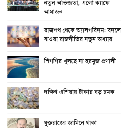
নতুন অভিজ্ঞতা, এলো ক্যাফে
আমাজন
রাজপথ থেকে অ্যালগরিদম: বদলে
যাওয়া রাজনীতির নতুন অধ্যায়
শিগগির খুলছে না হরমুজ প্রণালী
দক্ষিণ এশিয়ায় টাকার বড় চমক
যুক্তরাজ্যে জামিনে থাকা