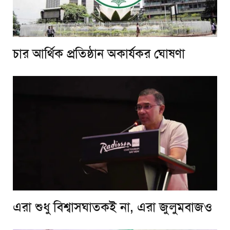
চার আর্থিক প্রতিষ্ঠান অকার্যকর ঘোষণা
এরা শুধু বিশ্বাসঘাতকই না, এরা জুলুমবাজও