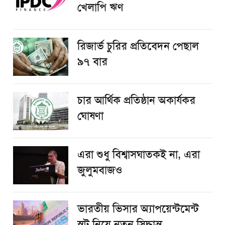
খেলাপি ঋণ
রিজার্ভ চুরির প্রতিবেদন পেছাল
৯৭ বার
চার আর্থিক প্রতিষ্ঠান অকার্যকর
ঘোষণা
এরা শুধু বিশ্বাসঘাতকই না, এরা
জুলুমবাজও
ভারতীয় ভিসার অ্যাপয়েন্টমেন্ট
স্লট নিয়ে নতুন সিদ্ধান্ত