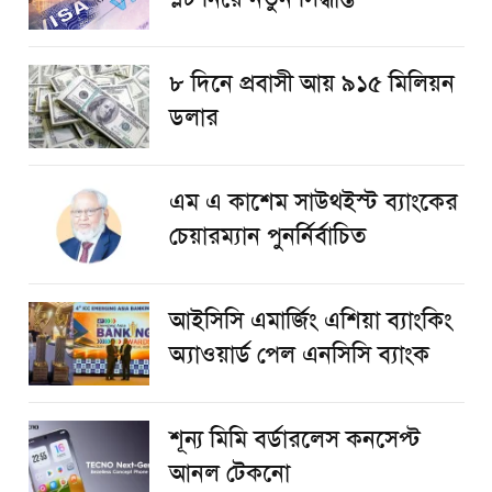
৮ দিনে প্রবাসী আয় ৯১৫ মিলিয়ন
ডলার
এম এ কাশেম সাউথইস্ট ব্যাংকের
চেয়ারম্যান পুনর্নির্বাচিত
আইসিসি এমার্জিং এশিয়া ব্যাংকিং
অ্যাওয়ার্ড পেল এনসিসি ব্যাংক
শূন্য মিমি বর্ডারলেস কনসেপ্ট
আনল টেকনো