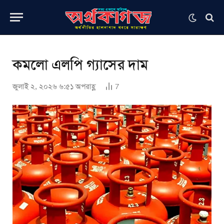
কমলো এলপি গ্যাসের দাম
জুলাই ২, ২০২৬ ৬:৫১ অপরাহ্ণ
7