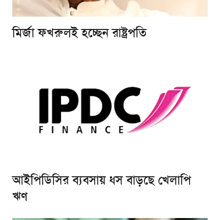
মির্জা ফখরুলই হচ্ছেন রাষ্ট্রপতি
আইপিডিসির ব্যবসায় ধস বাড়ছে খেলাপি
ঋণ