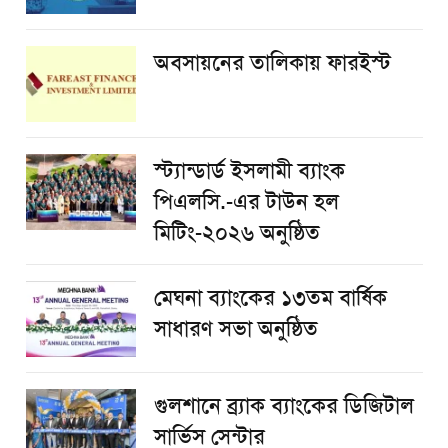
অবসায়নের তালিকায় ফারইস্ট
স্ট্যান্ডার্ড ইসলামী ব্যাংক
পিএলসি.-এর টাউন হল
মিটিং-২০২৬ অনুষ্ঠিত
মেঘনা ব্যাংকের ১৩তম বার্ষিক
সাধারণ সভা অনুষ্ঠিত
গুলশানে ব্র্যাক ব্যাংকের ডিজিটাল
সার্ভিস সেন্টার