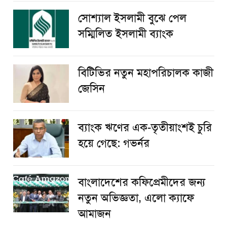
সোশ্যাল ইসলামী বুঝে পেল
সম্মিলিত ইসলামী ব্যাংক
বিটিভির নতুন মহাপরিচালক কাজী
জেসিন
ব্যাংক ঋণের এক-তৃতীয়াংশই চুরি
হয়ে গেছে: গভর্নর
বাংলাদেশের কফিপ্রেমীদের জন্য
নতুন অভিজ্ঞতা, এলো ক্যাফে
আমাজন