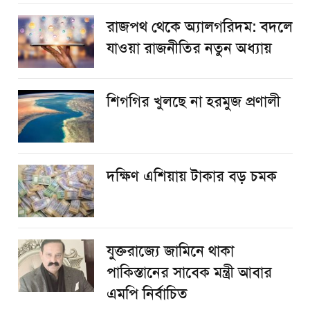
রাজপথ থেকে অ্যালগরিদম: বদলে
যাওয়া রাজনীতির নতুন অধ্যায়
শিগগির খুলছে না হরমুজ প্রণালী
দক্ষিণ এশিয়ায় টাকার বড় চমক
যুক্তরাজ্যে জামিনে থাকা
পাকিস্তানের সাবেক মন্ত্রী আবার
এমপি নির্বাচিত