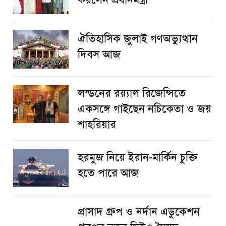
করলেন প্রধানমন্ত্রী
ঐতিহাসিক জুলাই গণঅভ্যুত্থান
দিবস আজ
লন্ডনের রয়্যাল রিজেন্সিতে
একসঙ্গে গাইছেন নচিকেতা ও জয়
শাহরিয়ার
হরমুজ নিয়ে ইরান-মার্কিন চুক্তি
হতে পারে আজ
প্রাসাদ গ্রুপ ও নর্দান এডুকেশন