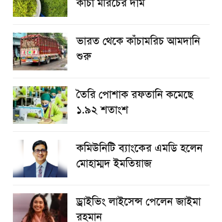
কাঁচা মরিচের দাম
ভারত থেকে কাঁচামরিচ আমদানি
শুরু
তৈরি পোশাক রফতানি কমেছে
১.৯২ শতাংশ
কমিউনিটি ব্যাংকের এমডি হলেন
মোহাম্মদ ইমতিয়াজ
ড্রাইভিং লাইসেন্স পেলেন জাইমা
রহমান