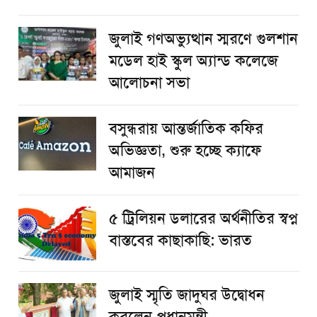
জুলাই গণঅভ্যুত্থান স্মরণে গুলশান
মডেল হাই স্কুল অ্যান্ড কলেজে
আলোচনা সভা
বসুন্ধরায় আন্তর্জাতিক কফির
অভিজ্ঞতা, শুরু হচ্ছে ক্যাফে
আমাজন
৫ ট্রিলিয়ন ডলারের অর্থনীতির স্বপ্ন
বাস্তবের কাছাকাছি: ভারত
জুলাই স্মৃতি জাদুঘর উদ্বোধন