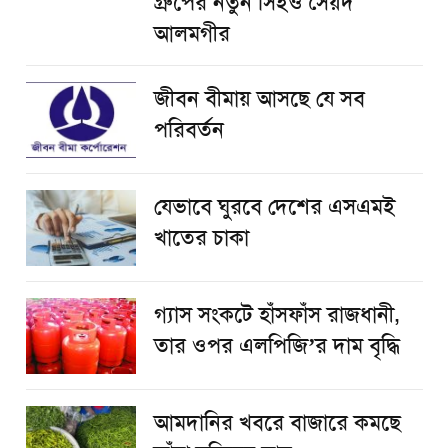
গ্রুপের নতুন সিইও সৈয়দ
আলমগীর
জীবন বীমায় আসছে যে সব
পরিবর্তন
যেভাবে ঘুরবে দেশের এসএমই
খাতের চাকা
গ্যাস সংকটে হাঁসফাঁস রাজধানী,
তার ওপর এলপিজি’র দাম বৃদ্ধি
আমদানির খবরে বাজারে কমছে