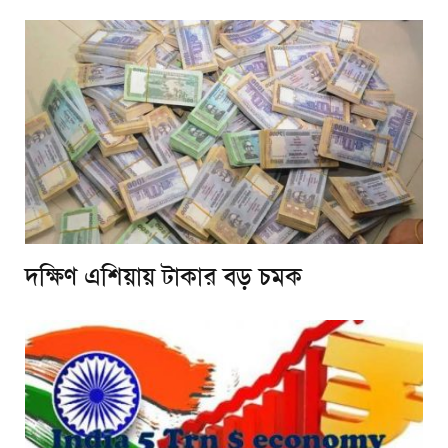
দক্ষিণ এশিয়ায় টাকার বড় চমক