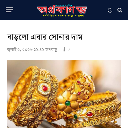
বাড়লো এবার সোনার দাম
জুলাই ২, ২০২৬ ১২:৪২ অপরাহ্ণ
7