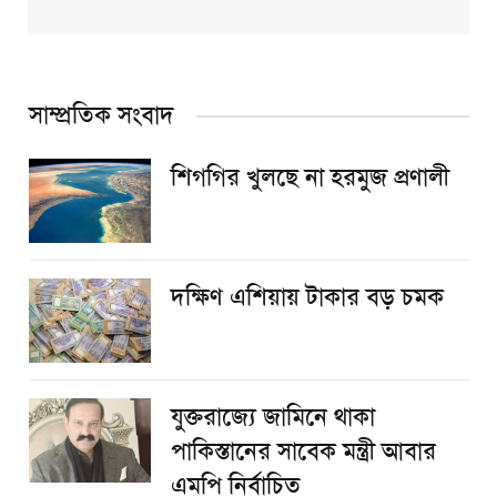
সাম্প্রতিক সংবাদ
শিগগির খুলছে না হরমুজ প্রণালী
দক্ষিণ এশিয়ায় টাকার বড় চমক
যুক্তরাজ্যে জামিনে থাকা
পাকিস্তানের সাবেক মন্ত্রী আবার
এমপি নির্বাচিত