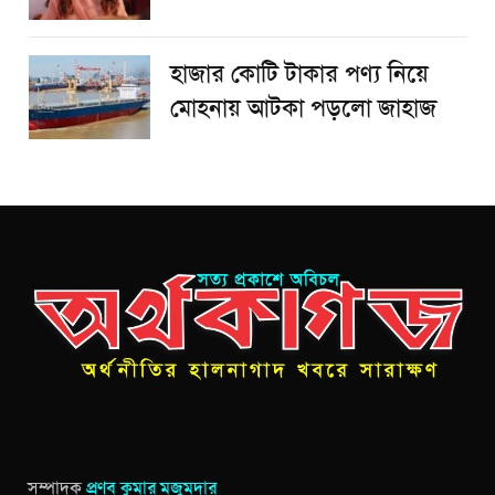
হাজার কোটি টাকার পণ্য নিয়ে
মোহনায় আটকা পড়লো জাহাজ
সম্পাদক
প্রণব কুমার মজুমদার