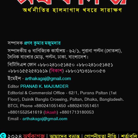
সম্পাদক
প্রণব কুমার মজুমদার
সম্পাদকীয় ও বাণিজ্যিক কার্যালয় - ৬২/১, পুরানা পল্টন (দোতলা),
দৈনিক বাংলার মোড়, পল্টন, ঢাকা, বাংলাদেশ।
বিটিসিএল ফোন +৮৮০২৪১০৫১৪৫০ +৮৮০২৪১০৫১৪৫১
+৮৮০১৫৫২৫৪১৬১৯ (
বিকাশ
) +৮৮০১৭১৩১৮০০৫৩
ইমেইল -
arthakagaj@gmail.com
Editor
PRANAB K. MAJUMDER
Editorial & Commercial Office - 62/1, Purana Paltan (1st
Floor), Dainik Bangla Crossing,
Paltan, Dhaka, Bangladesh.
BTCL Phone +880241051450 +880241051451
+8801552541619 (
bkash
) +8801713180053
Email -
arthakagaj@gmail.com
২০২৪
অর্থকাগজ
|
আমাদের বৃত্তান্ত
|
গোপনীয়তা নীতি
|
শর্তাবলি