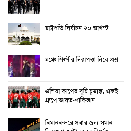
রাষ্ট্রপতি নির্বাচন ২০ আগস্ট
​মঞ্চে শিল্পীর নিরাপত্তা নিয়ে প্রশ্ন
এশিয়া কাপের সূচি চূড়ান্ত, একই
গ্রুপে ভারত-পাকিস্তান
বিমানবন্দরে সবার জন্য সমান