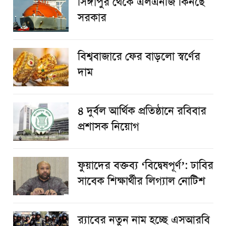
সিঙ্গাপুর থেকে এলএনজি কিনছে
সরকার
বিশ্ববাজারে ফের বাড়লো স্বর্ণের
দাম
৪ দুর্বল আর্থিক প্রতিষ্ঠানে রবিবার
প্রশাসক নিয়োগ
ফুয়াদের বক্তব্য ‘বিদ্বেষপূর্ণ’: ঢাবির
সাবেক শিক্ষার্থীর লিগ্যাল নোটিশ
র‌্যাবের নতুন নাম হচ্ছে এসআরবি