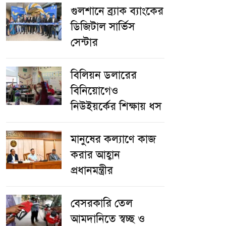
গুলশানে ব্র্যাক ব্যাংকের
ডিজিটাল সার্ভিস
সেন্টার
বিলিয়ন ডলারের
বিনিয়োগেও
নিউইয়র্কের শিক্ষায় ধস
মানুষের কল্যাণে কাজ
করার আহ্বান
প্রধানমন্ত্রীর
বেসরকারি তেল
আমদানিতে স্বচ্ছ ও