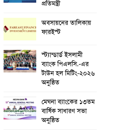
প্রতিমন্ত্রী
অবসায়নের তালিকায়
ফারইস্ট
স্ট্যান্ডার্ড ইসলামী
ব্যাংক পিএলসি.-এর
টাউন হল মিটিং-২০২৬
অনুষ্ঠিত
মেঘনা ব্যাংকের ১৩তম
বার্ষিক সাধারণ সভা
অনুষ্ঠিত