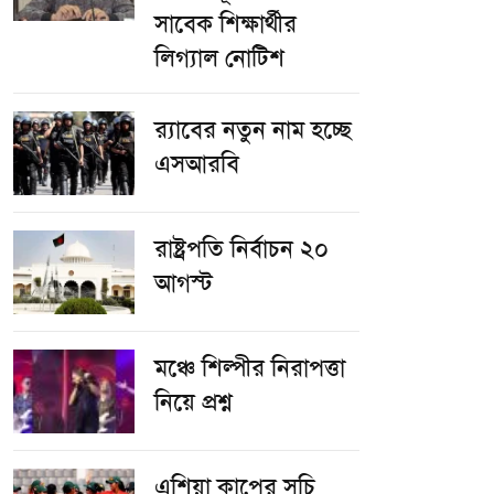
সাবেক শিক্ষার্থীর
লিগ্যাল নোটিশ
র‌্যাবের নতুন নাম হচ্ছে
এসআরবি
রাষ্ট্রপতি নির্বাচন ২০
আগস্ট
​মঞ্চে শিল্পীর নিরাপত্তা
নিয়ে প্রশ্ন
এশিয়া কাপের সূচি