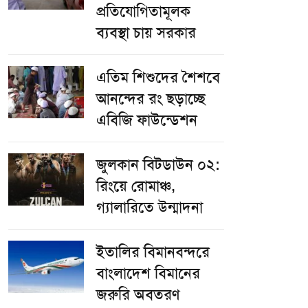
প্রতিযোগিতামূলক
ব্যবস্থা চায় সরকার
এতিম শিশুদের শৈশবে
আনন্দের রং ছড়াচ্ছে
এবিজি ফাউন্ডেশন
জুলকান বিটডাউন ০২:
রিংয়ে রোমাঞ্চ,
গ্যালারিতে উন্মাদনা
ইতালির বিমানবন্দরে
বাংলাদেশ বিমানের
জরুরি অবতরণ