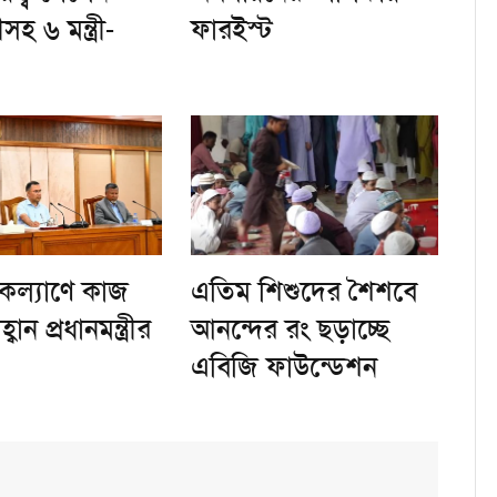
্ত্রীসহ ৬ মন্ত্রী-
ফারইস্ট
 কল্যাণে কাজ
এতিম শিশুদের শৈশবে
ান প্রধানমন্ত্রীর
আনন্দের রং ছড়াচ্ছে
এবিজি ফাউন্ডেশন