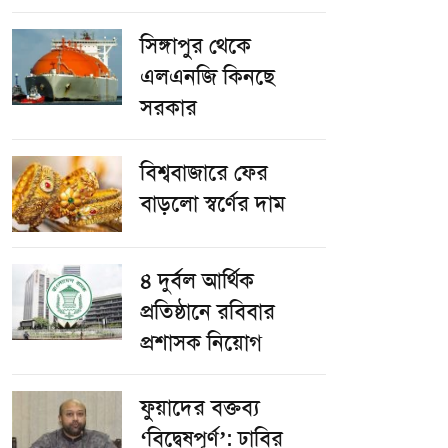
সিঙ্গাপুর থেকে
এলএনজি কিনছে
সরকার
বিশ্ববাজারে ফের
বাড়লো স্বর্ণের দাম
৪ দুর্বল আর্থিক
প্রতিষ্ঠানে রবিবার
প্রশাসক নিয়োগ
ফুয়াদের বক্তব্য
‘বিদ্বেষপূর্ণ’: ঢাবির