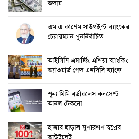
ডলার
এম এ কাশেম সাউথইস্ট ব্যাংকের
চেয়ারম্যান পুনর্নির্বাচিত
আইসিসি এমার্জিং এশিয়া ব্যাংকিং
অ্যাওয়ার্ড পেল এনসিসি ব্যাংক
শূন্য মিমি বর্ডারলেস কনসেপ্ট
আনল টেকনো
হাজার ছাড়াল সুপারশপ স্বপ্নের
আউটলেট