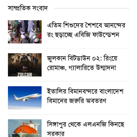
সাম্প্রতিক সংবাদ
এতিম শিশুদের শৈশবে আনন্দের
রং ছড়াচ্ছে এবিজি ফাউন্ডেশন
জুলকান বিটডাউন ০২: রিংয়ে
রোমাঞ্চ, গ্যালারিতে উন্মাদনা
ইতালির বিমানবন্দরে বাংলাদেশ
বিমানের জরুরি অবতরণ
সিঙ্গাপুর থেকে এলএনজি কিনছে
সরকার