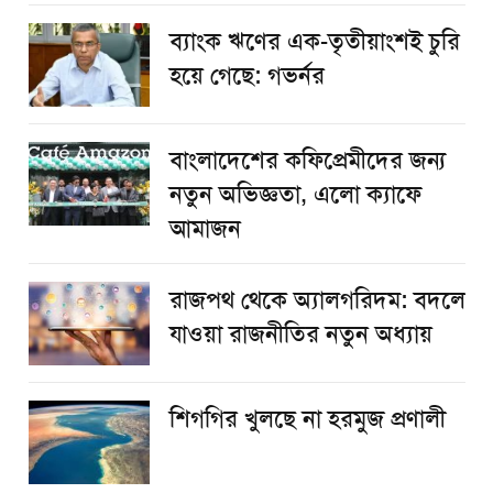
ব্যাংক ঋণের এক-তৃতীয়াংশই চুরি
হয়ে গেছে: গভর্নর
বাংলাদেশের কফিপ্রেমীদের জন্য
নতুন অভিজ্ঞতা, এলো ক্যাফে
আমাজন
রাজপথ থেকে অ্যালগরিদম: বদলে
যাওয়া রাজনীতির নতুন অধ্যায়
শিগগির খুলছে না হরমুজ প্রণালী