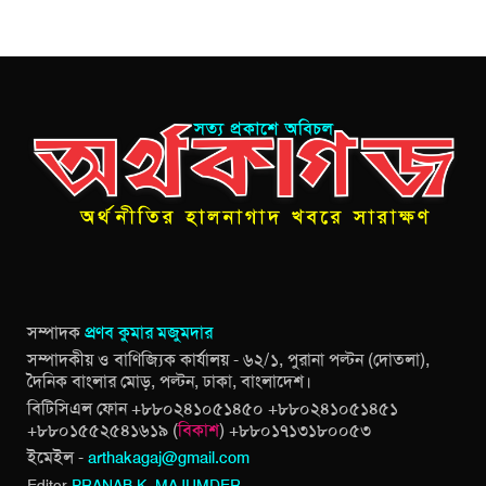
সম্পাদক
প্রণব কুমার মজুমদার
সম্পাদকীয় ও বাণিজ্যিক কার্যালয় - ৬২/১, পুরানা পল্টন (দোতলা),
দৈনিক বাংলার মোড়, পল্টন, ঢাকা, বাংলাদেশ।
বিটিসিএল ফোন +৮৮০২৪১০৫১৪৫০ +৮৮০২৪১০৫১৪৫১
+৮৮০১৫৫২৫৪১৬১৯ (
বিকাশ
) +৮৮০১৭১৩১৮০০৫৩
ইমেইল -
arthakagaj@gmail.com
Editor
PRANAB K. MAJUMDER