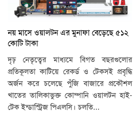
নয় মাসে ওয়ালটন এর মুনাফা বেড়েছে ৫১২
কোটি টাকা
দৃঢ় নেতৃত্বের মাধ্যমে বিগত বছরগুলোর
প্রতিকূলতা কাটিয়ে রেকর্ড ও টেকসই প্রবৃদ্ধি
অর্জন করে চলেছে পুঁজি বাজারে প্রকৌশল
খাতের তালিকাভুক্ত কোম্পানি ওয়ালটন হাই-
টেক ইন্ডাস্ট্রিজ পিএলসি। চলতি...