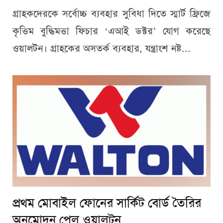
গ্রাহকদেরকে সর্বোচ্চ ব্যবহার সুবিধা দিতে স্মার্ট ফ্রিজে
কৃত্তিম বুদ্ধিমত্তা ফিচার ‘এআই ডক্টর’ যোগ করেছে
ওয়ালটন। গ্রাহকের অসতর্ক ব্যবহার, যন্ত্রাংশ নষ্ট...
প্রথম মোবাইল ফোনের সার্কিট বোর্ড তৈরির
অনুমোদন পেল ওয়ালটন