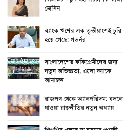
জেসিন
ব্যাংক ঋণের এক-তৃতীয়াংশই চুরি
হয়ে গেছে: গভর্নর
বাংলাদেশের কফিপ্রেমীদের জন্য
নতুন অভিজ্ঞতা, এলো ক্যাফে
আমাজন
রাজপথ থেকে অ্যালগরিদম: বদলে
যাওয়া রাজনীতির নতুন অধ্যায়