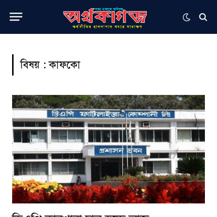
বিষয় :
কাফকো