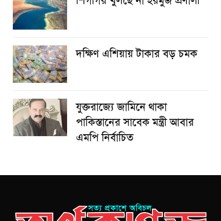
শিগগির খুলছে না হরমুজ প্রণালী
দক্ষিণ এশিয়ায় টাকার বড় চমক
যুক্তরাজ্যে জামিনে থাকা
পাকিস্তানের সাবেক মন্ত্রী আবার
এমপি নির্বাচিত