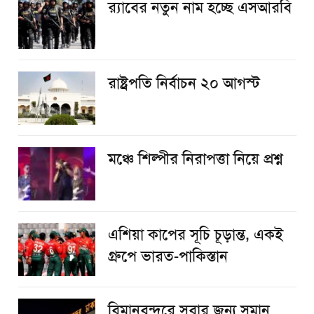
র‌্যাবের নতুন নাম হচ্ছে এসআরবি
রাষ্ট্রপতি নির্বাচন ২০ আগস্ট
​মঞ্চে শিল্পীর নিরাপত্তা নিয়ে প্রশ্ন
এশিয়া কাপের সূচি চূড়ান্ত, একই
গ্রুপে ভারত-পাকিস্তান
বিমানবন্দরে সবার জন্য সমান