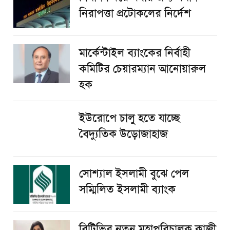
নিরাপত্তা প্রটোকলের নির্দেশ
মার্কেন্টাইল ব্যাংকের নির্বাহী
কমিটির চেয়ারম্যান আনোয়ারুল
হক
ইউরোপে চালু হতে যাচ্ছে
বৈদ্যুতিক উড়োজাহাজ
সোশ্যাল ইসলামী বুঝে পেল
সম্মিলিত ইসলামী ব্যাংক
বিটিভির নতুন মহাপরিচালক কাজী