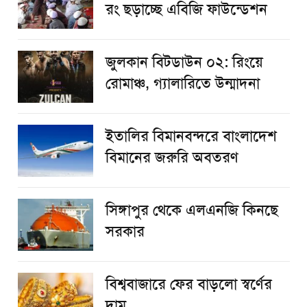
রং ছড়াচ্ছে এবিজি ফাউন্ডেশন
জুলকান বিটডাউন ০২: রিংয়ে
রোমাঞ্চ, গ্যালারিতে উন্মাদনা
ইতালির বিমানবন্দরে বাংলাদেশ
বিমানের জরুরি অবতরণ
সিঙ্গাপুর থেকে এলএনজি কিনছে
সরকার
বিশ্ববাজারে ফের বাড়লো স্বর্ণের
দাম