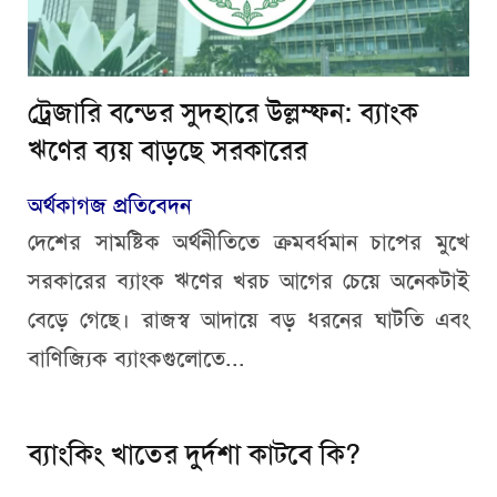
ট্রেজারি বন্ডের সুদহারে উল্লম্ফন: ব্যাংক
ঋণের ব্যয় বাড়ছে সরকারের
অর্থকাগজ প্রতিবেদন
দেশের সামষ্টিক অর্থনীতিতে ক্রমবর্ধমান চাপের মুখে
সরকারের ব্যাংক ঋণের খরচ আগের চেয়ে অনেকটাই
বেড়ে গেছে। রাজস্ব আদায়ে বড় ধরনের ঘাটতি এবং
বাণিজ্যিক ব্যাংকগুলোতে...
ব্যাংকিং খাতের দুর্দশা কাটবে কি?