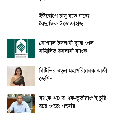
ইউরোপে চালু হতে যাচ্ছে
বৈদ্যুতিক উড়োজাহাজ
সোশ্যাল ইসলামী বুঝে পেল
সম্মিলিত ইসলামী ব্যাংক
বিটিভির নতুন মহাপরিচালক কাজী
জেসিন
ব্যাংক ঋণের এক-তৃতীয়াংশই চুরি
হয়ে গেছে: গভর্নর