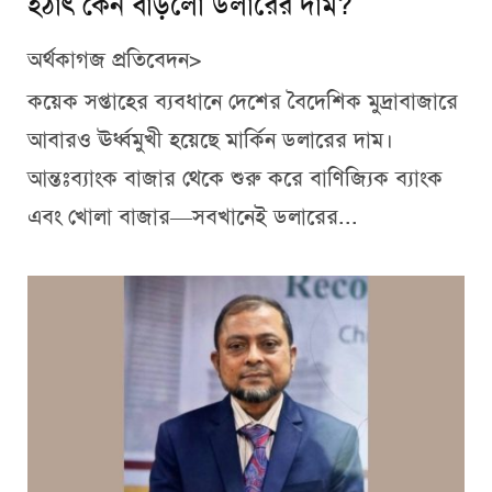
হঠাৎ কেন বাড়লো ডলারের দাম?
অর্থকাগজ প্রতিবেদন>
কয়েক সপ্তাহের ব্যবধানে দেশের বৈদেশিক মুদ্রাবাজারে
আবারও ঊর্ধ্বমুখী হয়েছে মার্কিন ডলারের দাম।
আন্তঃব্যাংক বাজার থেকে শুরু করে বাণিজ্যিক ব্যাংক
এবং খোলা বাজার—সবখানেই ডলারের...