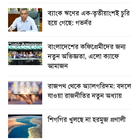
ব্যাংক ঋণের এক-তৃতীয়াংশই চুরি
হয়ে গেছে: গভর্নর
বাংলাদেশের কফিপ্রেমীদের জন্য
নতুন অভিজ্ঞতা, এলো ক্যাফে
আমাজন
রাজপথ থেকে অ্যালগরিদম: বদলে
যাওয়া রাজনীতির নতুন অধ্যায়
শিগগির খুলছে না হরমুজ প্রণালী