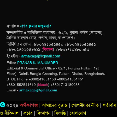
সম্পাদক
প্রণব কুমার মজুমদার
সম্পাদকীয় ও বাণিজ্যিক কার্যালয় - ৬২/১, পুরানা পল্টন (দোতলা),
দৈনিক বাংলার মোড়, পল্টন, ঢাকা, বাংলাদেশ।
বিটিসিএল ফোন +৮৮০২৪১০৫১৪৫০ +৮৮০২৪১০৫১৪৫১
+৮৮০১৫৫২৫৪১৬১৯ (
বিকাশ
) +৮৮০১৭১৩১৮০০৫৩
ইমেইল -
arthakagaj@gmail.com
Editor
PRANAB K. MAJUMDER
Editorial & Commercial Office - 62/1, Purana Paltan (1st
Floor), Dainik Bangla Crossing,
Paltan, Dhaka, Bangladesh.
BTCL Phone +880241051450 +880241051451
+8801552541619 (
bkash
) +8801713180053
Email -
arthakagaj@gmail.com
২০২৪
অর্থকাগজ
|
আমাদের বৃত্তান্ত
|
গোপনীয়তা নীতি
|
শর্তাবলি
ও নীতিমালা
|
প্রচার
|
বিজ্ঞাপন
|
বিজ্ঞপ্তি
|
যোগাযোগ