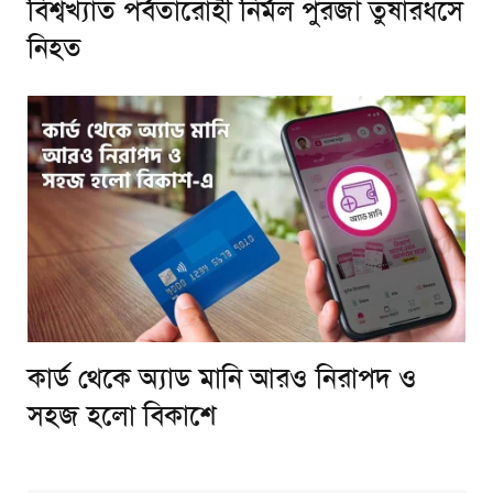
বিশ্বখ্যাত পর্বতারোহী নির্মল পুরজা তুষারধসে
নিহত
কার্ড থেকে অ্যাড মানি আরও নিরাপদ ও
সহজ হলো বিকাশে