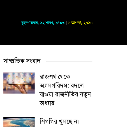
বৃহস্পতিবার
,
২২ শ্রাবণ, ১৪৩৩
|
৬ আগস্ট, ২০২৬
সাম্প্রতিক সংবাদ
রাজপথ থেকে
অ্যালগরিদম: বদলে
যাওয়া রাজনীতির নতুন
অধ্যায়
শিগগির খুলছে না