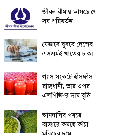
জীবন বীমায় আসছে যে
সব পরিবর্তন
যেভাবে ঘুরবে দেশের
এসএমই খাতের চাকা
গ্যাস সংকটে হাঁসফাঁস
রাজধানী, তার ওপর
এলপিজি’র দাম বৃদ্ধি
আমদানির খবরে
বাজারে কমছে কাঁচা
মরিচের দাম