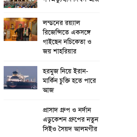
লন্ডনের রয়্যাল
রিজেন্সিতে একসঙ্গে
গাইছেন নচিকেতা ও
জয় শাহরিয়ার
হরমুজ নিয়ে ইরান-
মার্কিন চুক্তি হতে পারে
আজ
প্রাসাদ গ্রুপ ও নর্দান
এডুকেশন গ্রুপের নতুন
সিইও সৈয়দ আলমগীর