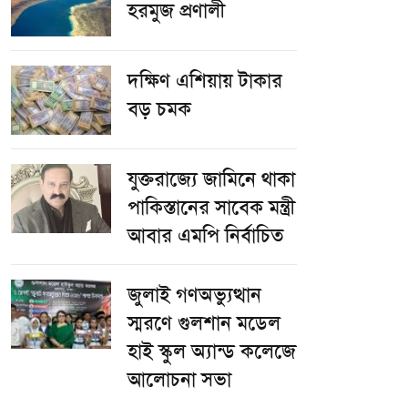
হরমুজ প্রণালী
দক্ষিণ এশিয়ায় টাকার
বড় চমক
যুক্তরাজ্যে জামিনে থাকা
পাকিস্তানের সাবেক মন্ত্রী
আবার এমপি নির্বাচিত
জুলাই গণঅভ্যুত্থান
স্মরণে গুলশান মডেল
হাই স্কুল অ্যান্ড কলেজে
আলোচনা সভা