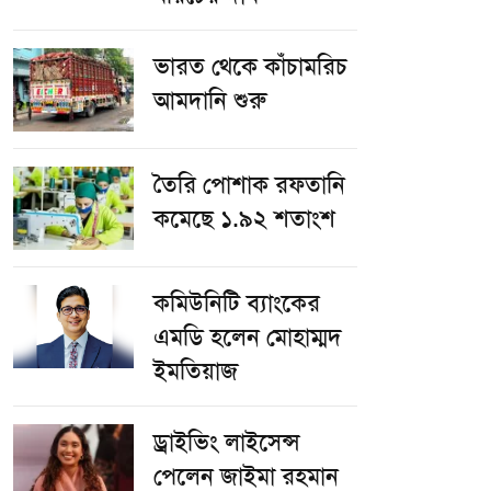
ভারত থেকে কাঁচামরিচ
আমদানি শুরু
তৈরি পোশাক রফতানি
কমেছে ১.৯২ শতাংশ
কমিউনিটি ব্যাংকের
এমডি হলেন মোহাম্মদ
ইমতিয়াজ
ড্রাইভিং লাইসেন্স
পেলেন জাইমা রহমান