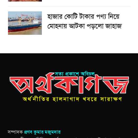
হাজার কোটি টাকার পণ্য নিয়ে
মোহনায় আটকা পড়লো জাহাজ
সম্পাদক
প্রণব কুমার মজুমদার