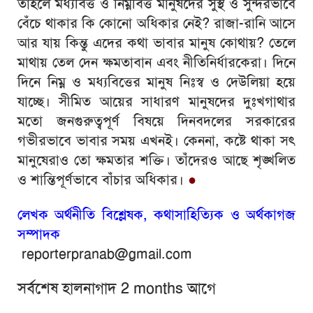
তাহলে মধ্যবিত্ত ও নিম্নবিত্ত মানুষদের সুস্থ ও সুন্দরভাবে
বেঁচে থাকার কি কোনো অধিকার নেই? রাজা-রানি আসে
আর যায় কিন্তু এদের কথা ভাবার মানুষ কোথায়? তেলে
মাথায় তেল দেন ক্ষমতাবান এবং নীতিনির্ধারকেরা। দিনে
দিনে নিম্ন ও মধ্যবিত্তের মানুষ নিঃস্ব ও দেউলিয়া হয়ে
যাচ্ছে। সীমিত আয়ের সাধারণ মানুষদের দুঃখগাথার
মতো জনগুরুত্বপূর্ণ বিষয়ে দিনবদলের সরকারের
গভীরভাবে ভাবার সময় এখনই। কেননা, কষ্টে থাকা সৎ
মানুষেরাও তো ক্ষমতার শক্তি। তাঁদেরও আছে শৃঙ্খলিত
ও শান্তিপূর্ণভাবে বাঁচার অধিকার।
●
লেখক অর্থনীতি বিশ্লেষক, কথাসাহিত্যিক ও অর্থকাগজ
সম্পাদক
reporterpranab@gmail.com
সর্বশেষ হালনাগাদ 2 months আগে