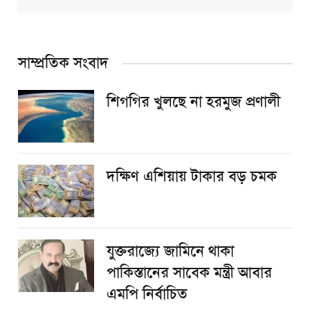
সাম্প্রতিক সংবাদ
শিগগির খুলছে না হরমুজ প্রণালী
দক্ষিণ এশিয়ায় টাকার বড় চমক
যুক্তরাজ্যে জামিনে থাকা
পাকিস্তানের সাবেক মন্ত্রী আবার
এমপি নির্বাচিত