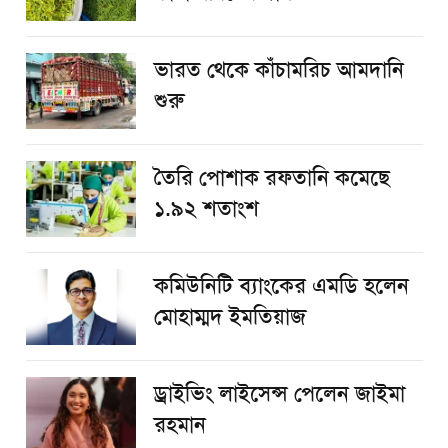
ভারত থেকে কাঁচামরিচ আমদানি
শুরু
তৈরি পোশাক রফতানি কমেছে
১.৯২ শতাংশ
কমিউনিটি ব্যাংকের এমডি হলেন
মোহাম্মদ ইমতিয়াজ
ড্রাইভিং লাইসেন্স পেলেন জাইমা
রহমান