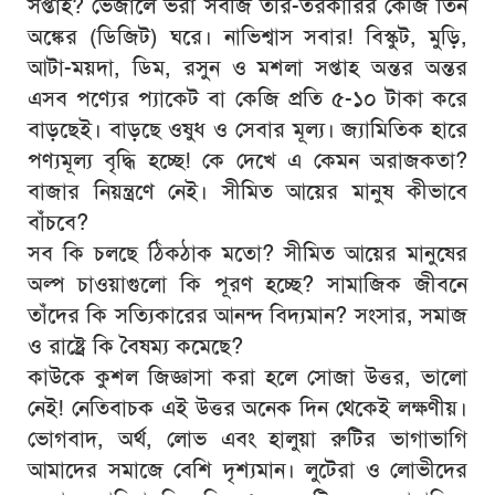
সপ্তাহ? ভেজালে ভরা সবজি তরি-তরকারির কেজি তিন
অঙ্কের (ডিজিট) ঘরে। নাভিশ্বাস সবার! বিস্কুট, মুড়ি,
আটা-ময়দা, ডিম, রসুন ও মশলা সপ্তাহ অন্তর অন্তর
এসব পণ্যের প্যাকেট বা কেজি প্রতি ৫-১০ টাকা করে
বাড়ছেই। বাড়ছে ওষুধ ও সেবার মূল্য। জ্যামিতিক হারে
পণ্যমূল্য বৃদ্ধি হচ্ছে! কে দেখে এ কেমন অরাজকতা?
বাজার নিয়ন্ত্রণে নেই। সীমিত আয়ের মানুষ কীভাবে
বাঁচবে?
সব কি চলছে ঠিকঠাক মতো? সীমিত আয়ের মানুষের
অল্প চাওয়াগুলো কি পূরণ হচ্ছে? সামাজিক জীবনে
তাঁদের কি সত্যিকারের আনন্দ বিদ্যমান? সংসার, সমাজ
ও রাষ্ট্রে কি বৈষম্য কমেছে?
কাউকে কুশল জিজ্ঞাসা করা হলে সোজা উত্তর, ভালো
নেই! নেতিবাচক এই উত্তর অনেক দিন থেকেই লক্ষণীয়।
ভোগবাদ, অর্থ, লোভ এবং হালুয়া রুটির ভাগাভাগি
আমাদের সমাজে বেশি দৃশ্যমান। লুটেরা ও লোভীদের