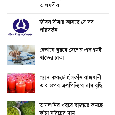
আলমগীর
জীবন বীমায় আসছে যে সব
পরিবর্তন
যেভাবে ঘুরবে দেশের এসএমই
খাতের চাকা
গ্যাস সংকটে হাঁসফাঁস রাজধানী,
তার ওপর এলপিজি’র দাম বৃদ্ধি
আমদানির খবরে বাজারে কমছে
কাঁচা মরিচের দাম