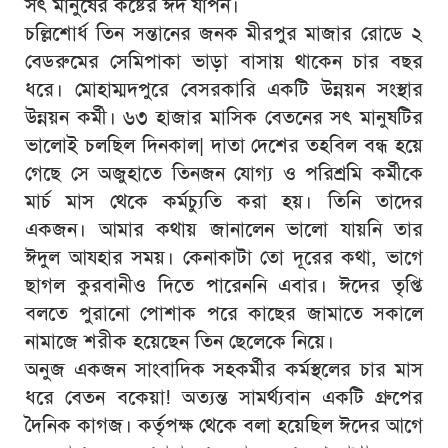
সৎ মানুষের কষ্টের ঈদ যাপন।
চল্লিশোর্ধ তিন সন্তানের জনক মীরপুর মাজার রোডে ২
বেডরুমের সেমিপাকা ভাড়া বাসায় থাকেন চার বছর
ধরে। মোহাম্মদপুরে বেসরকারি একটি উন্নয়ন সংস্থার
উন্নয়ন কর্মী। ৬৩ হাজার মাসিক বেতনের সৎ মানুষটির
ভালোই চলছিল দিনকাল| দাতা দেশের তহবিল বন্ধ হয়ে
গেছে সে অজুহাতে তিনজন যোগ্য ও পরিশ্রমি কর্মীকে
মার্চ মাস থেকে কর্মচ্যুতি করা হয়। তিনি তাদের
একজন। আমার কথায় জানালেন ভালো যায়নি তার
ঈদুল আযহার সময়। কেনাকাটা তো দূরের কথা, ভাগে
ছাগল কুরবানীও দিতে পারেননি এবার। ঈদের তৃপ্তি
বলতে পুরানো পোশাক পরে কাছের জামাতে সকালে
নামাজে শরীক হয়েছেন তিন ছেলেকে নিয়ে।
অনুজ একজন সাংবাদিক সহকর্মীর কর্মস্থলের চার মাস
ধরে বেতন বকেয়া! অত্যন্ত সামর্থ্যবান একটি গ্রুপের
দৈনিক কাগজ। কর্তৃপক্ষ থেকে বলা হয়েছিল ঈদের আগে