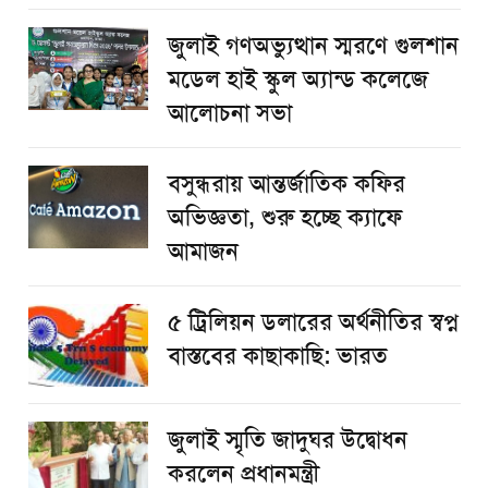
জুলাই গণঅভ্যুত্থান স্মরণে গুলশান
মডেল হাই স্কুল অ্যান্ড কলেজে
আলোচনা সভা
বসুন্ধরায় আন্তর্জাতিক কফির
অভিজ্ঞতা, শুরু হচ্ছে ক্যাফে
আমাজন
৫ ট্রিলিয়ন ডলারের অর্থনীতির স্বপ্ন
বাস্তবের কাছাকাছি: ভারত
জুলাই স্মৃতি জাদুঘর উদ্বোধন
করলেন প্রধানমন্ত্রী