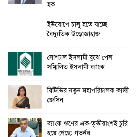
হক
ইউরোপে চালু হতে যাচ্ছে
বৈদ্যুতিক উড়োজাহাজ
সোশ্যাল ইসলামী বুঝে পেল
সম্মিলিত ইসলামী ব্যাংক
বিটিভির নতুন মহাপরিচালক কাজী
জেসিন
ব্যাংক ঋণের এক-তৃতীয়াংশই চুরি
হয়ে গেছে: গভর্নর