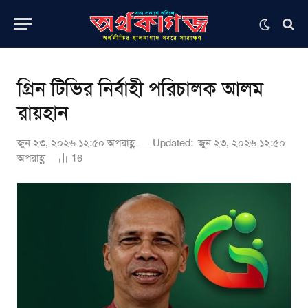
গ্রিন টিভির নির্বাহী পরিচালক আলম
রায়হান
জুন ২৩, ২০২৬ ১২:৫০ অপরাহ্ণ
Updated:
জুন ২৩, ২০২৬ ১২:৫০
অপরাহ্ণ
16