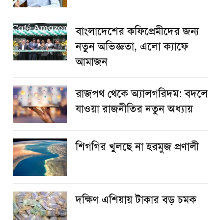
বাংলাদেশের কফিপ্রেমীদের জন্য
নতুন অভিজ্ঞতা, এলো ক্যাফে
আমাজন
রাজপথ থেকে অ্যালগরিদম: বদলে
যাওয়া রাজনীতির নতুন অধ্যায়
শিগগির খুলছে না হরমুজ প্রণালী
দক্ষিণ এশিয়ায় টাকার বড় চমক