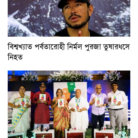
বিশ্বখ্যাত পর্বতারোহী নির্মল পুরজা তুষারধসে
নিহত