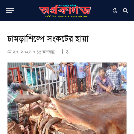
চামড়াশিল্পে সংকটের ছায়া
মে ২৯, ২০২৬ ৯:১৫ অপরাহ্ণ
3