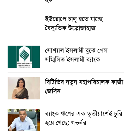
হক
ইউরোপে চালু হতে যাচ্ছে
বৈদ্যুতিক উড়োজাহাজ
সোশ্যাল ইসলামী বুঝে পেল
সম্মিলিত ইসলামী ব্যাংক
বিটিভির নতুন মহাপরিচালক কাজী
জেসিন
ব্যাংক ঋণের এক-তৃতীয়াংশই চুরি
হয়ে গেছে: গভর্নর