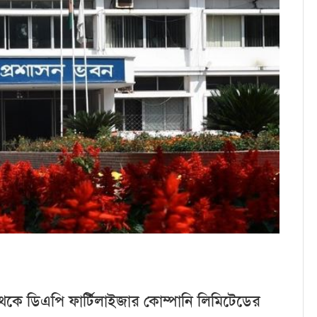
কে ডিএপি ফার্টিলাইজার কোম্পানি লিমিটেডের