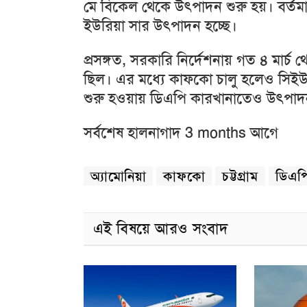
মে বিকেল থেকে উৎপাদন শুরু হয়। বর্তমান
ইউরিয়া সার উৎপাদন হচ্ছে।
প্রসঙ্গত, সরকারি নির্দেশনায় গত ৪ মা
ছিল। এর মধ্যে কাফকো চালু হলেও স
শুরু হওয়ায় ডিএপি কারখানাতেও উৎপাদন 
সর্বশেষ হালনাগাদ 3 months আগে
অ্যামোনিয়া
কাফকো
চট্টগ্রাম
ডিএপ
এই বিষয়ে আরও সংবাদ