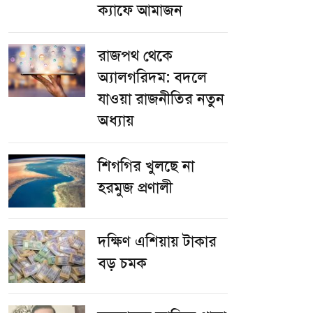
ক্যাফে আমাজন
রাজপথ থেকে
অ্যালগরিদম: বদলে
যাওয়া রাজনীতির নতুন
অধ্যায়
শিগগির খুলছে না
হরমুজ প্রণালী
দক্ষিণ এশিয়ায় টাকার
বড় চমক