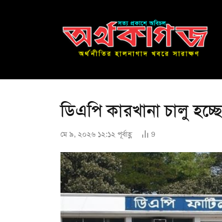
ডিএপি কারখানা চালু হচ্
মে ৯, ২০২৬ ১২:১২ পূর্বাহ্ণ
9