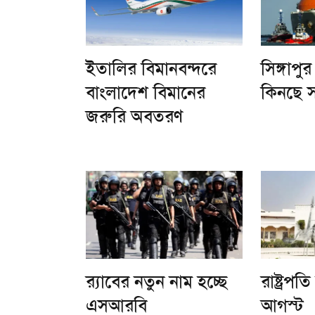
ইতালির বিমানবন্দরে
সিঙ্গাপ
বাংলাদেশ বিমানের
কিনছে 
জরুরি অবতরণ
র‌্যাবের নতুন নাম হচ্ছে
রাষ্ট্রপত
এসআরবি
আগস্ট