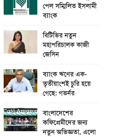
পেল সম্মিলিত ইসলামী
ব্যাংক
বিটিভির নতুন
মহাপরিচালক কাজী
জেসিন
ব্যাংক ঋণের এক-
তৃতীয়াংশই চুরি হয়ে
গেছে: গভর্নর
বাংলাদেশের
কফিপ্রেমীদের জন্য
নতুন অভিজ্ঞতা, এলো