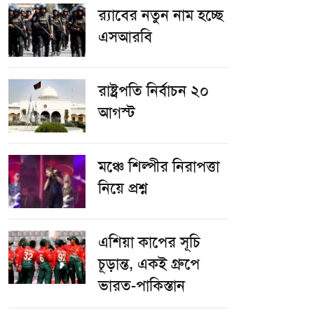
র‌্যাবের নতুন নাম হচ্ছে
এসআরবি
রাষ্ট্রপতি নির্বাচন ২০
আগস্ট
​মঞ্চে শিল্পীর নিরাপত্তা
নিয়ে প্রশ্ন
এশিয়া কাপের সূচি
চূড়ান্ত, একই গ্রুপে
ভারত-পাকিস্তান