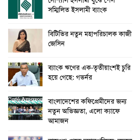
সোশ্যাল ইসলামী বুঝে পেল
সম্মিলিত ইসলামী ব্যাংক
বিটিভির নতুন মহাপরিচালক কাজী
জেসিন
ব্যাংক ঋণের এক-তৃতীয়াংশই চুরি
হয়ে গেছে: গভর্নর
বাংলাদেশের কফিপ্রেমীদের জন্য
নতুন অভিজ্ঞতা, এলো ক্যাফে
আমাজন