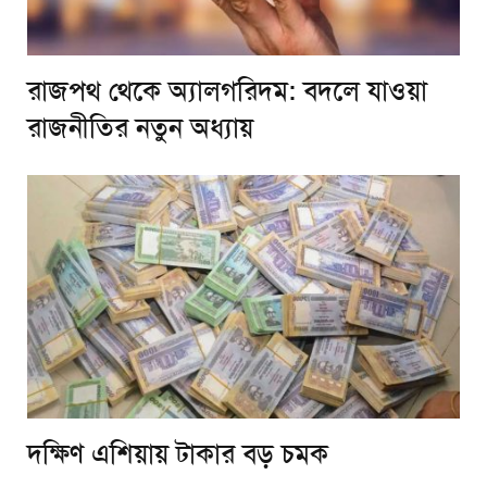
রাজপথ থেকে অ্যালগরিদম: বদলে যাওয়া
রাজনীতির নতুন অধ্যায়
দক্ষিণ এশিয়ায় টাকার বড় চমক