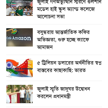
জুলাই গণঅভ্যুত্থান স্মরণে গুলশান
মডেল হাই স্কুল অ্যান্ড কলেজে
আলোচনা সভা
বসুন্ধরায় আন্তর্জাতিক কফির
অভিজ্ঞতা, শুরু হচ্ছে ক্যাফে
আমাজন
৫ ট্রিলিয়ন ডলারের অর্থনীতির স্বপ্ন
বাস্তবের কাছাকাছি: ভারত
জুলাই স্মৃতি জাদুঘর উদ্বোধন
করলেন প্রধানমন্ত্রী