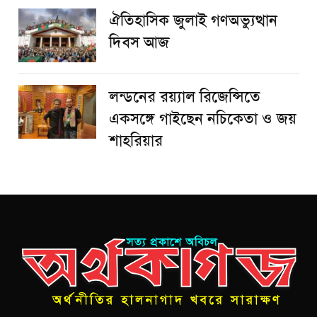
ঐতিহাসিক জুলাই গণঅভ্যুত্থান
দিবস আজ
লন্ডনের রয়্যাল রিজেন্সিতে
একসঙ্গে গাইছেন নচিকেতা ও জয়
শাহরিয়ার