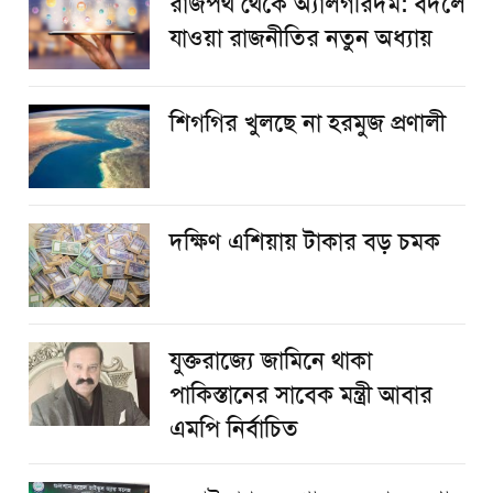
রাজপথ থেকে অ্যালগরিদম: বদলে
যাওয়া রাজনীতির নতুন অধ্যায়
শিগগির খুলছে না হরমুজ প্রণালী
দক্ষিণ এশিয়ায় টাকার বড় চমক
যুক্তরাজ্যে জামিনে থাকা
পাকিস্তানের সাবেক মন্ত্রী আবার
এমপি নির্বাচিত