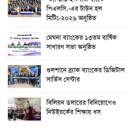
পিএলসি.-এর টাউন হল
মিটিং-২০২৬ অনুষ্ঠিত
মেঘনা ব্যাংকের ১৩তম বার্ষিক
সাধারণ সভা অনুষ্ঠিত
গুলশানে ব্র্যাক ব্যাংকের ডিজিটাল
সার্ভিস সেন্টার
বিলিয়ন ডলারের বিনিয়োগেও
নিউইয়র্কের শিক্ষায় ধস