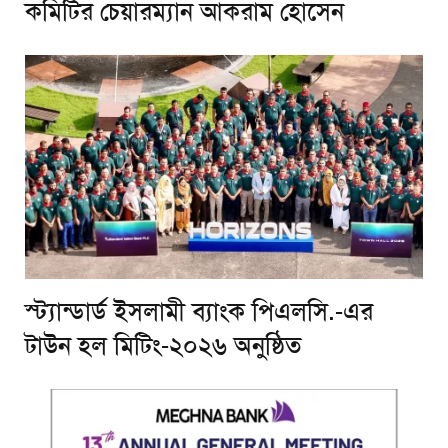
কমিটির চেয়ারম্যান আকরাম হোসেন
স্ট্যান্ডার্ড ইসলামী ব্যাংক পিএলসি.-এর
টাউন হল মিটিং-২০২৬ অনুষ্ঠিত