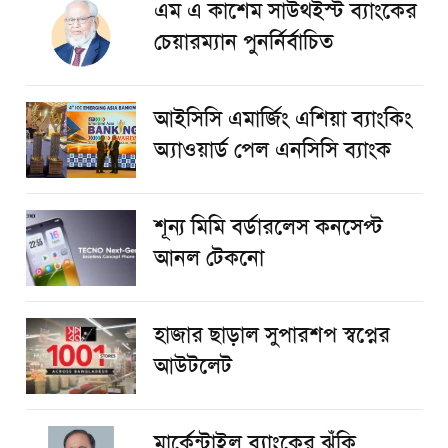
এম এ কাশেম সাউথইস্ট ব্যাংকের
চেয়ারম্যান পুনর্নির্বাচিত
আইসিসি এমার্জিং এশিয়া ব্যাংকিং
অ্যাওয়ার্ড পেল এনসিসি ব্যাংক
শূন্য মিমি বর্ডারলেস কনসেপ্ট
আনল টেকনো
হাজার ছাড়াল সুপারশপ স্বপ্নের
আউটলেট
মার্কেন্টাইল ব্যাংকের ঝুঁকি