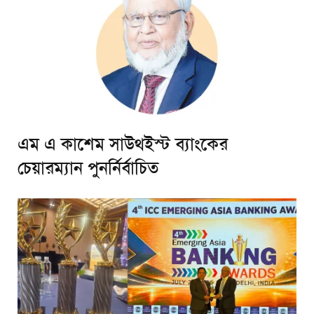
এম এ কাশেম সাউথইস্ট ব্যাংকের
চেয়ারম্যান পুনর্নির্বাচিত