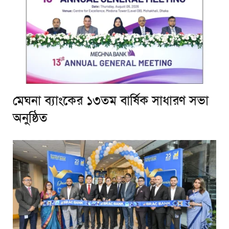
মেঘনা ব্যাংকের ১৩তম বার্ষিক সাধারণ সভা
অনুষ্ঠিত