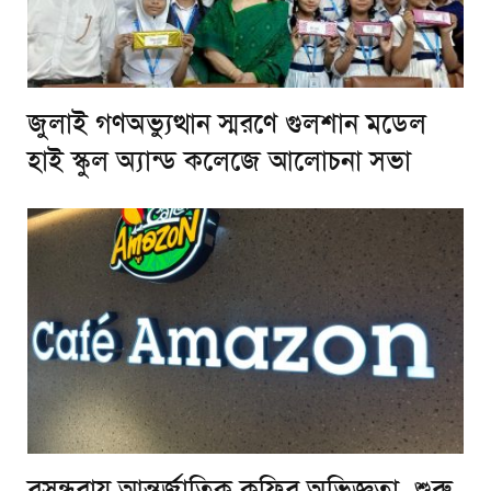
জুলাই গণঅভ্যুত্থান স্মরণে গুলশান মডেল
হাই স্কুল অ্যান্ড কলেজে আলোচনা সভা
বসুন্ধরায় আন্তর্জাতিক কফির অভিজ্ঞতা, শুরু