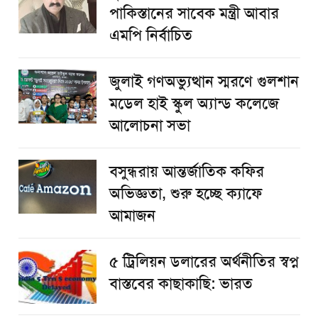
পাকিস্তানের সাবেক মন্ত্রী আবার
এমপি নির্বাচিত
জুলাই গণঅভ্যুত্থান স্মরণে গুলশান
মডেল হাই স্কুল অ্যান্ড কলেজে
আলোচনা সভা
বসুন্ধরায় আন্তর্জাতিক কফির
অভিজ্ঞতা, শুরু হচ্ছে ক্যাফে
আমাজন
৫ ট্রিলিয়ন ডলারের অর্থনীতির স্বপ্ন
বাস্তবের কাছাকাছি: ভারত