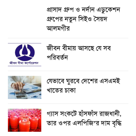
প্রাসাদ গ্রুপ ও নর্দান এডুকেশন
গ্রুপের নতুন সিইও সৈয়দ
আলমগীর
জীবন বীমায় আসছে যে সব
পরিবর্তন
যেভাবে ঘুরবে দেশের এসএমই
খাতের চাকা
গ্যাস সংকটে হাঁসফাঁস রাজধানী,
তার ওপর এলপিজি’র দাম বৃদ্ধি