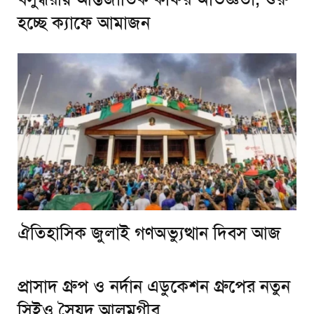
হচ্ছে ক্যাফে আমাজন
ঐতিহাসিক জুলাই গণঅভ্যুত্থান দিবস আজ
প্রাসাদ গ্রুপ ও নর্দান এডুকেশন গ্রুপের নতুন
সিইও সৈয়দ আলমগীর