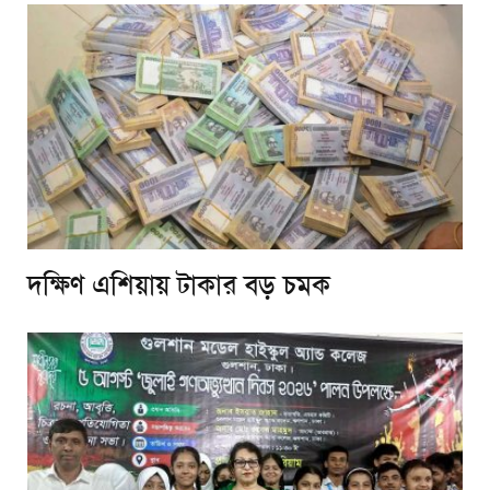
দক্ষিণ এশিয়ায় টাকার বড় চমক