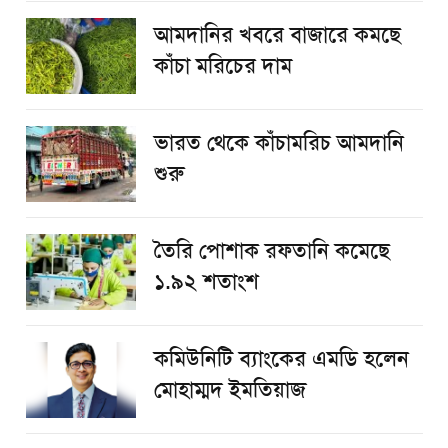
আমদানির খবরে বাজারে কমছে
কাঁচা মরিচের দাম
ভারত থেকে কাঁচামরিচ আমদানি
শুরু
তৈরি পোশাক রফতানি কমেছে
১.৯২ শতাংশ
কমিউনিটি ব্যাংকের এমডি হলেন
মোহাম্মদ ইমতিয়াজ