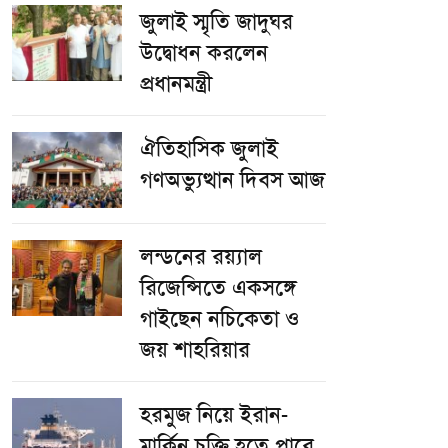
জুলাই স্মৃতি জাদুঘর
উদ্বোধন করলেন
প্রধানমন্ত্রী
ঐতিহাসিক জুলাই
গণঅভ্যুত্থান দিবস আজ
লন্ডনের রয়্যাল
রিজেন্সিতে একসঙ্গে
গাইছেন নচিকেতা ও
জয় শাহরিয়ার
হরমুজ নিয়ে ইরান-
মার্কিন চুক্তি হতে পারে