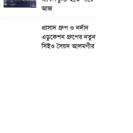
আজ
প্রাসাদ গ্রুপ ও নর্দান
এডুকেশন গ্রুপের নতুন
সিইও সৈয়দ আলমগীর