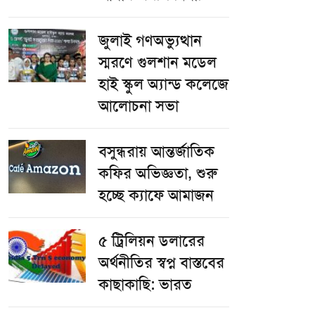
জুলাই গণঅভ্যুত্থান
স্মরণে গুলশান মডেল
হাই স্কুল অ্যান্ড কলেজে
আলোচনা সভা
বসুন্ধরায় আন্তর্জাতিক
কফির অভিজ্ঞতা, শুরু
হচ্ছে ক্যাফে আমাজন
৫ ট্রিলিয়ন ডলারের
অর্থনীতির স্বপ্ন বাস্তবের
কাছাকাছি: ভারত