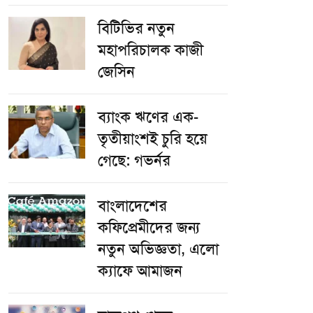
বিটিভির নতুন
মহাপরিচালক কাজী
জেসিন
ব্যাংক ঋণের এক-
তৃতীয়াংশই চুরি হয়ে
গেছে: গভর্নর
বাংলাদেশের
কফিপ্রেমীদের জন্য
নতুন অভিজ্ঞতা, এলো
ক্যাফে আমাজন