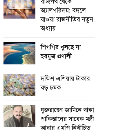
রাজপথ থেকে
অ্যালগরিদম: বদলে
যাওয়া রাজনীতির নতুন
অধ্যায়
শিগগির খুলছে না
হরমুজ প্রণালী
দক্ষিণ এশিয়ায় টাকার
বড় চমক
যুক্তরাজ্যে জামিনে থাকা
পাকিস্তানের সাবেক মন্ত্রী
আবার এমপি নির্বাচিত