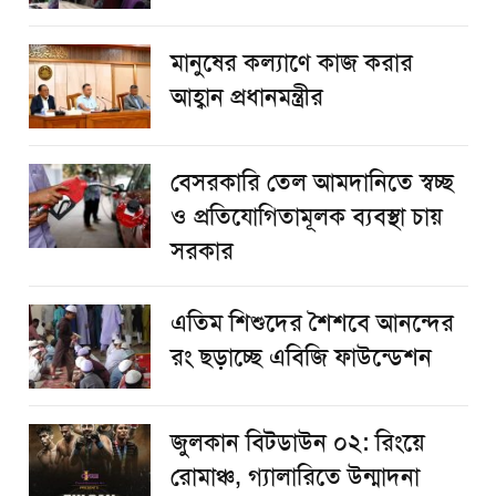
মানুষের কল্যাণে কাজ করার
আহ্বান প্রধানমন্ত্রীর
বেসরকারি তেল আমদানিতে স্বচ্ছ
ও প্রতিযোগিতামূলক ব্যবস্থা চায়
সরকার
এতিম শিশুদের শৈশবে আনন্দের
রং ছড়াচ্ছে এবিজি ফাউন্ডেশন
জুলকান বিটডাউন ০২: রিংয়ে
রোমাঞ্চ, গ্যালারিতে উন্মাদনা