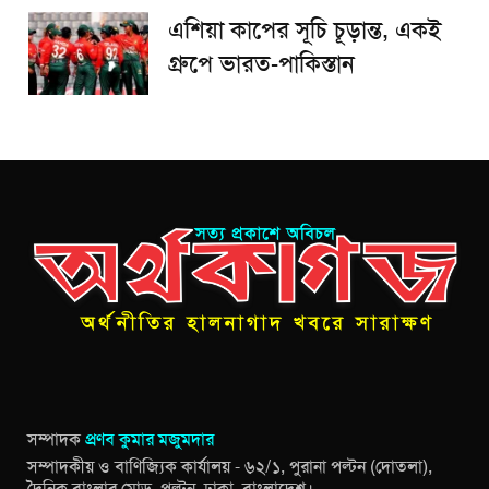
এশিয়া কাপের সূচি চূড়ান্ত, একই
গ্রুপে ভারত-পাকিস্তান
সম্পাদক
প্রণব কুমার মজুমদার
সম্পাদকীয় ও বাণিজ্যিক কার্যালয় - ৬২/১, পুরানা পল্টন (দোতলা),
দৈনিক বাংলার মোড়, পল্টন, ঢাকা, বাংলাদেশ।