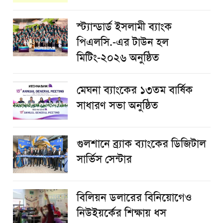
স্ট্যান্ডার্ড ইসলামী ব্যাংক
পিএলসি.-এর টাউন হল
মিটিং-২০২৬ অনুষ্ঠিত
মেঘনা ব্যাংকের ১৩তম বার্ষিক
সাধারণ সভা অনুষ্ঠিত
গুলশানে ব্র্যাক ব্যাংকের ডিজিটাল
সার্ভিস সেন্টার
বিলিয়ন ডলারের বিনিয়োগেও
নিউইয়র্কের শিক্ষায় ধস