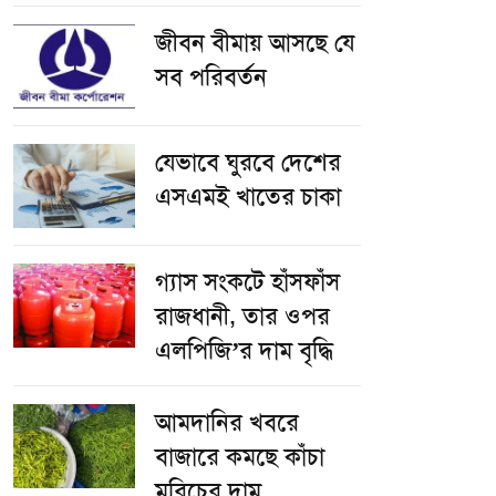
জীবন বীমায় আসছে যে
সব পরিবর্তন
যেভাবে ঘুরবে দেশের
এসএমই খাতের চাকা
গ্যাস সংকটে হাঁসফাঁস
রাজধানী, তার ওপর
এলপিজি’র দাম বৃদ্ধি
আমদানির খবরে
বাজারে কমছে কাঁচা
মরিচের দাম