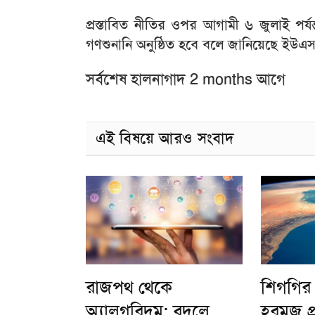
প্রস্তাবিত নীতির ওপর আগামী ৬ জুলাই পর্
গণশুনানি অনুষ্ঠিত হবে বলে জানিয়েছে ইউ
সর্বশেষ হালনাগাদ 2 months আগে
এই বিষয়ে আরও সংবাদ
রাজপথ থেকে
শিগগির 
অ্যালগরিদম: বদলে
হরমুজ প্