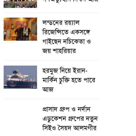
লন্ডনের রয়্যাল
রিজেন্সিতে একসঙ্গে
গাইছেন নচিকেতা ও
জয় শাহরিয়ার
হরমুজ নিয়ে ইরান-
মার্কিন চুক্তি হতে পারে
আজ
প্রাসাদ গ্রুপ ও নর্দান
এডুকেশন গ্রুপের নতুন
সিইও সৈয়দ আলমগীর