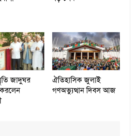
মৃতি জাদুঘর
ঐতিহাসিক জুলাই
ন করলেন
গণঅভ্যুত্থান দিবস আজ
ী