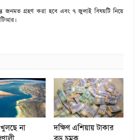
যন্ত জনমত গ্রহণ করা হবে এবং ৭ জুলাই বিষয়টি নিয়ে
এসটিআর।
খুলছে না
দক্ষিণ এশিয়ায় টাকার
রণালী
বড় চমক