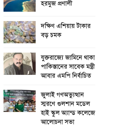
হরমুজ প্রণালী
দক্ষিণ এশিয়ায় টাকার
বড় চমক
যুক্তরাজ্যে জামিনে থাকা
পাকিস্তানের সাবেক মন্ত্রী
আবার এমপি নির্বাচিত
জুলাই গণঅভ্যুত্থান
স্মরণে গুলশান মডেল
হাই স্কুল অ্যান্ড কলেজে
আলোচনা সভা