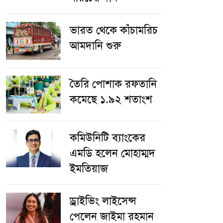
ভারত থেকে কাঁচামরিচ
আমদানি শুরু
তৈরি পোশাক রফতানি
কমেছে ১.৯২ শতাংশ
কমিউনিটি ব্যাংকের
এমডি হলেন মোহাম্মদ
ইমতিয়াজ
ড্রাইভিং লাইসেন্স
পেলেন জাইমা রহমান