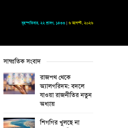
বৃহস্পতিবার
,
২২ শ্রাবণ, ১৪৩৩
|
৬ আগস্ট, ২০২৬
সাম্প্রতিক সংবাদ
রাজপথ থেকে
অ্যালগরিদম: বদলে
যাওয়া রাজনীতির নতুন
অধ্যায়
শিগগির খুলছে না