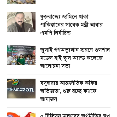
যুক্তরাজ্যে জামিনে থাকা
পাকিস্তানের সাবেক মন্ত্রী আবার
এমপি নির্বাচিত
জুলাই গণঅভ্যুত্থান স্মরণে গুলশান
মডেল হাই স্কুল অ্যান্ড কলেজে
আলোচনা সভা
বসুন্ধরায় আন্তর্জাতিক কফির
অভিজ্ঞতা, শুরু হচ্ছে ক্যাফে
আমাজন
৫ ট্রিলিয়ন ডলারের অর্থনীতির স্বপ্ন