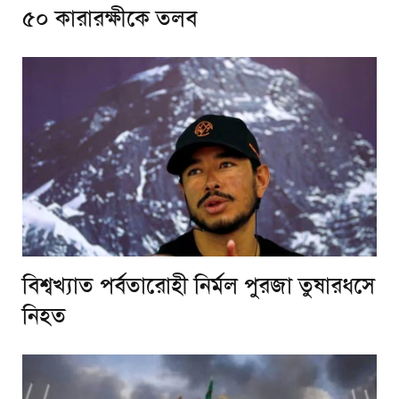
৫০ কারারক্ষীকে তলব
বিশ্বখ্যাত পর্বতারোহী নির্মল পুরজা তুষারধসে
নিহত