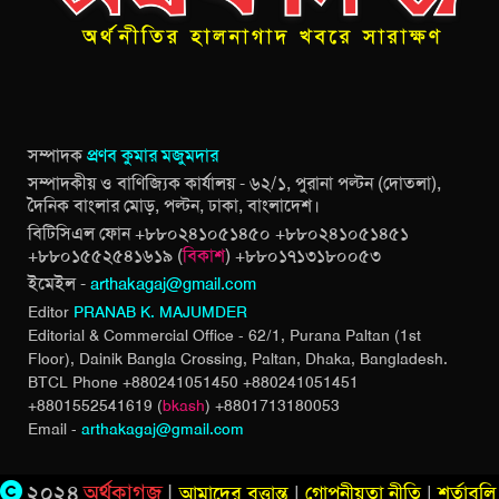
সম্পাদক
প্রণব কুমার মজুমদার
সম্পাদকীয় ও বাণিজ্যিক কার্যালয় - ৬২/১, পুরানা পল্টন (দোতলা),
দৈনিক বাংলার মোড়, পল্টন, ঢাকা, বাংলাদেশ।
বিটিসিএল ফোন +৮৮০২৪১০৫১৪৫০ +৮৮০২৪১০৫১৪৫১
+৮৮০১৫৫২৫৪১৬১৯ (
বিকাশ
) +৮৮০১৭১৩১৮০০৫৩
ইমেইল -
arthakagaj@gmail.com
Editor
PRANAB K. MAJUMDER
Editorial & Commercial Office - 62/1, Purana Paltan (1st
Floor), Dainik Bangla Crossing,
Paltan, Dhaka, Bangladesh.
BTCL Phone +880241051450 +880241051451
+8801552541619 (
bkash
) +8801713180053
Email -
arthakagaj@gmail.com
২০২৪
অর্থকাগজ
|
আমাদের বৃত্তান্ত
|
গোপনীয়তা নীতি
|
শর্তাবলি