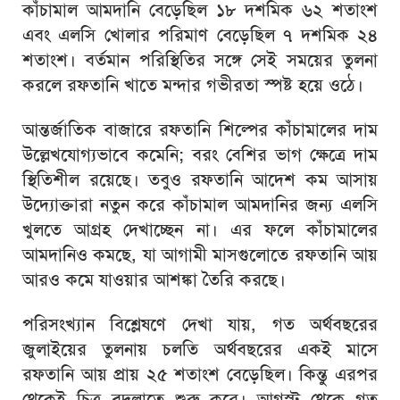
কাঁচামাল আমদানি বেড়েছিল ১৮ দশমিক ৬২ শতাংশ
এবং এলসি খোলার পরিমাণ বেড়েছিল ৭ দশমিক ২৪
শতাংশ। বর্তমান পরিস্থিতির সঙ্গে সেই সময়ের তুলনা
করলে রফতানি খাতে মন্দার গভীরতা স্পষ্ট হয়ে ওঠে।
আন্তর্জাতিক বাজারে রফতানি শিল্পের কাঁচামালের দাম
উল্লেখযোগ্যভাবে কমেনি; বরং বেশির ভাগ ক্ষেত্রে দাম
স্থিতিশীল রয়েছে। তবুও রফতানি আদেশ কম আসায়
উদ্যোক্তারা নতুন করে কাঁচামাল আমদানির জন্য এলসি
খুলতে আগ্রহ দেখাচ্ছেন না। এর ফলে কাঁচামালের
আমদানিও কমছে, যা আগামী মাসগুলোতে রফতানি আয়
আরও কমে যাওয়ার আশঙ্কা তৈরি করছে।
পরিসংখ্যান বিশ্লেষণে দেখা যায়, গত অর্থবছরের
জুলাইয়ের তুলনায় চলতি অর্থবছরের একই মাসে
রফতানি আয় প্রায় ২৫ শতাংশ বেড়েছিল। কিন্তু এরপর
থেকেই চিত্র বদলাতে শুরু করে। আগস্ট থেকে গত