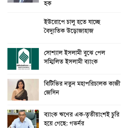
হক
ইউরোপে চালু হতে যাচ্ছে
বৈদ্যুতিক উড়োজাহাজ
সোশ্যাল ইসলামী বুঝে পেল
সম্মিলিত ইসলামী ব্যাংক
বিটিভির নতুন মহাপরিচালক কাজী
জেসিন
ব্যাংক ঋণের এক-তৃতীয়াংশই চুরি
হয়ে গেছে: গভর্নর