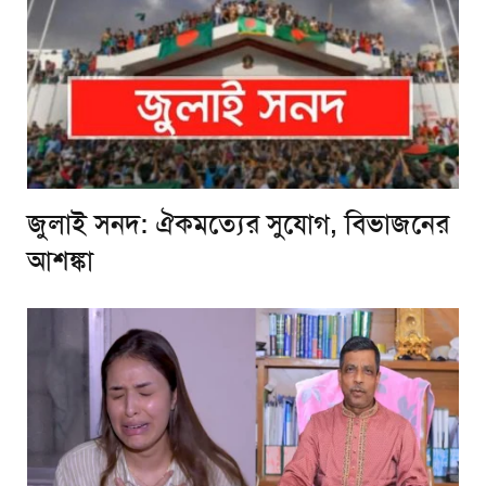
জুলাই সনদ: ঐকমত্যের সুযোগ, বিভাজনের
আশঙ্কা