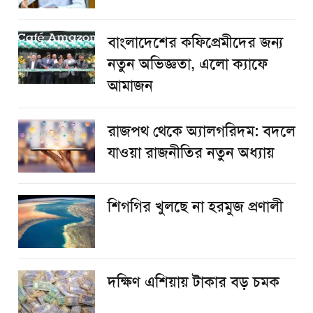
বাংলাদেশের কফিপ্রেমীদের জন্য
নতুন অভিজ্ঞতা, এলো ক্যাফে
আমাজন
রাজপথ থেকে অ্যালগরিদম: বদলে
যাওয়া রাজনীতির নতুন অধ্যায়
শিগগির খুলছে না হরমুজ প্রণালী
দক্ষিণ এশিয়ায় টাকার বড় চমক