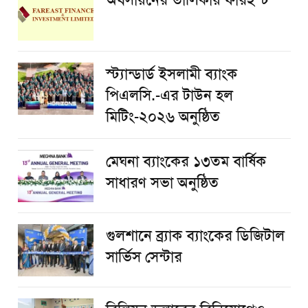
অবসায়নের তালিকায় ফারইস্ট
স্ট্যান্ডার্ড ইসলামী ব্যাংক
পিএলসি.-এর টাউন হল
মিটিং-২০২৬ অনুষ্ঠিত
মেঘনা ব্যাংকের ১৩তম বার্ষিক
সাধারণ সভা অনুষ্ঠিত
গুলশানে ব্র্যাক ব্যাংকের ডিজিটাল
সার্ভিস সেন্টার