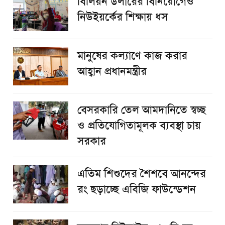
বিলিয়ন ডলারের বিনিয়োগেও
নিউইয়র্কের শিক্ষায় ধস
মানুষের কল্যাণে কাজ করার
আহ্বান প্রধানমন্ত্রীর
বেসরকারি তেল আমদানিতে স্বচ্ছ
ও প্রতিযোগিতামূলক ব্যবস্থা চায়
সরকার
এতিম শিশুদের শৈশবে আনন্দের
রং ছড়াচ্ছে এবিজি ফাউন্ডেশন