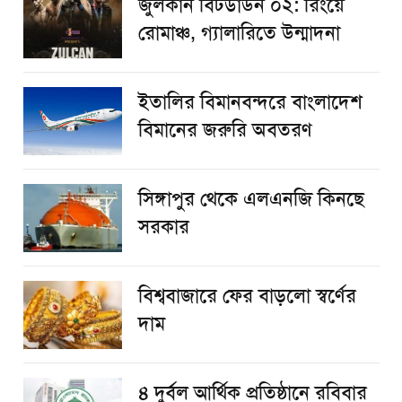
জুলকান বিটডাউন ০২: রিংয়ে
রোমাঞ্চ, গ্যালারিতে উন্মাদনা
ইতালির বিমানবন্দরে বাংলাদেশ
বিমানের জরুরি অবতরণ
সিঙ্গাপুর থেকে এলএনজি কিনছে
সরকার
বিশ্ববাজারে ফের বাড়লো স্বর্ণের
দাম
৪ দুর্বল আর্থিক প্রতিষ্ঠানে রবিবার