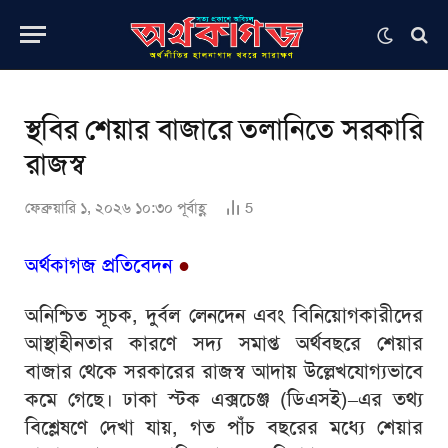
স্থবির শেয়ার বাজারে তলানিতে সরকারি
রাজস্ব
ফেব্রুয়ারি ১, ২০২৬ ১০:৩০ পূর্বাহ্ণ
5
অর্থকাগজ প্রতিবেদন
●
অনিশ্চিত সূচক, দুর্বল লেনদেন এবং বিনিয়োগকারীদের
আস্থাহীনতার কারণে সদ্য সমাপ্ত অর্থবছরে শেয়ার
বাজার থেকে সরকারের রাজস্ব আদায় উল্লেখযোগ্যভাবে
কমে গেছে। ঢাকা স্টক এক্সচেঞ্জ (ডিএসই)–এর তথ্য
বিশ্লেষণে দেখা যায়, গত পাঁচ বছরের মধ্যে শেয়ার