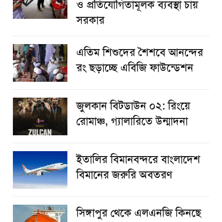
ও প্রতিযোগিতামূলক ব্যবস্থা চায়
সরকার
এতিম শিশুদের শৈশবে আনন্দের
রং ছড়াচ্ছে এবিজি ফাউন্ডেশন
জুলকান বিটডাউন ০২: রিংয়ে
রোমাঞ্চ, গ্যালারিতে উন্মাদনা
ইতালির বিমানবন্দরে বাংলাদেশ
বিমানের জরুরি অবতরণ
সিঙ্গাপুর থেকে এলএনজি কিনছে