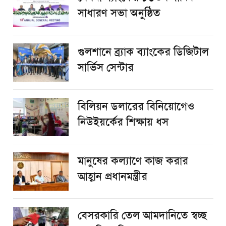
সাধারণ সভা অনুষ্ঠিত
গুলশানে ব্র্যাক ব্যাংকের ডিজিটাল
সার্ভিস সেন্টার
বিলিয়ন ডলারের বিনিয়োগেও
নিউইয়র্কের শিক্ষায় ধস
মানুষের কল্যাণে কাজ করার
আহ্বান প্রধানমন্ত্রীর
বেসরকারি তেল আমদানিতে স্বচ্ছ