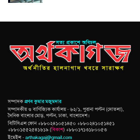
সম্পাদক
প্রণব কুমার মজুমদার
সম্পাদকীয় ও বাণিজ্যিক কার্যালয় - ৬২/১, পুরানা পল্টন (দোতলা),
দৈনিক বাংলার মোড়, পল্টন, ঢাকা, বাংলাদেশ।
বিটিসিএল ফোন +৮৮০২৪১০৫১৪৫০ +৮৮০২৪১০৫১৪৫১
+৮৮০১৫৫২৫৪১৬১৯ (
বিকাশ
) +৮৮০১৭১৩১৮০০৫৩
ইমেইল -
arthakagaj@gmail.com