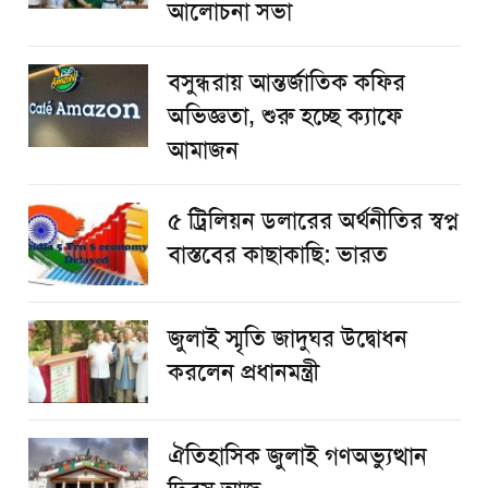
আলোচনা সভা
বসুন্ধরায় আন্তর্জাতিক কফির
অভিজ্ঞতা, শুরু হচ্ছে ক্যাফে
আমাজন
৫ ট্রিলিয়ন ডলারের অর্থনীতির স্বপ্ন
বাস্তবের কাছাকাছি: ভারত
জুলাই স্মৃতি জাদুঘর উদ্বোধন
করলেন প্রধানমন্ত্রী
ঐতিহাসিক জুলাই গণঅভ্যুত্থান