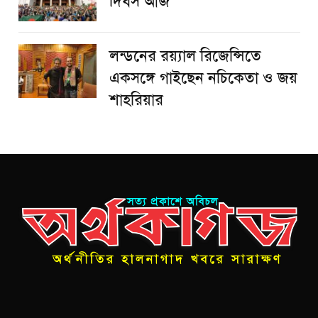
দিবস আজ
লন্ডনের রয়্যাল রিজেন্সিতে
একসঙ্গে গাইছেন নচিকেতা ও জয়
শাহরিয়ার