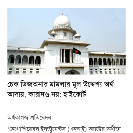
চেক ডিজঅনার মামলার মূল উদ্দেশ্য অর্থ
আদায়, কারাদণ্ড নয়: হাইকোর্ট
অর্থকাগজ প্রতিবেদন
‘নেগোশিয়েবল ইনস্ট্রুমেন্টস (এনআই) অ্যাক্টের অধীনে