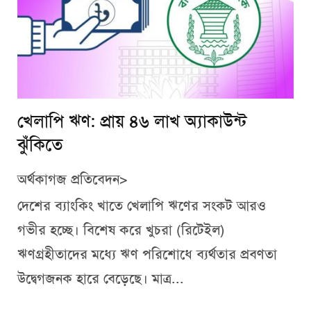
খেলাপি ঋণ: প্রায় ৪৬ লাখ অ্যাকাউন্ট
ঝুঁকিতে
অর্থকাগজ প্রতিবেদন>
দেশের ব্যাংকিং খাতে খেলাপি ঋণের সংকট আরও
গভীর হচ্ছে। বিশেষ করে খুচরা (রিটেইল)
ঋণগ্রহীতাদের মধ্যে ঋণ পরিশোধে ব্যর্থতার প্রবণতা
উদ্বেগজনক হারে বেড়েছে। মাত্র...