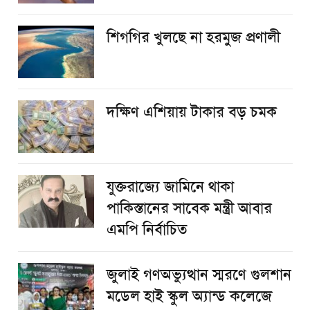
শিগগির খুলছে না হরমুজ প্রণালী
দক্ষিণ এশিয়ায় টাকার বড় চমক
যুক্তরাজ্যে জামিনে থাকা
পাকিস্তানের সাবেক মন্ত্রী আবার
এমপি নির্বাচিত
জুলাই গণঅভ্যুত্থান স্মরণে গুলশান
মডেল হাই স্কুল অ্যান্ড কলেজে