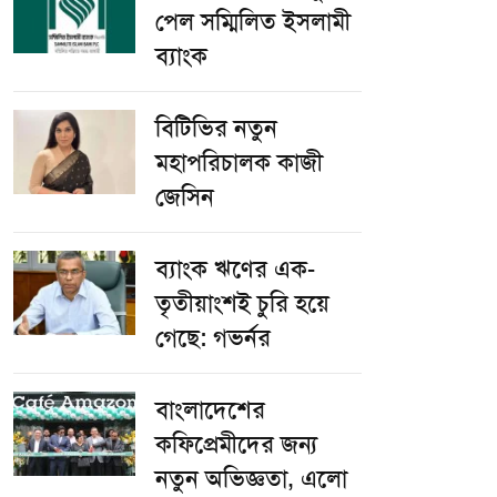
পেল সম্মিলিত ইসলামী
ব্যাংক
বিটিভির নতুন
মহাপরিচালক কাজী
জেসিন
ব্যাংক ঋণের এক-
তৃতীয়াংশই চুরি হয়ে
গেছে: গভর্নর
বাংলাদেশের
কফিপ্রেমীদের জন্য
নতুন অভিজ্ঞতা, এলো