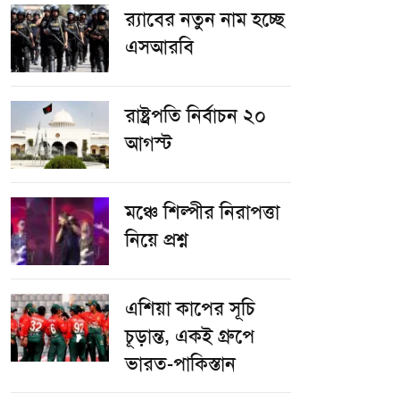
র‌্যাবের নতুন নাম হচ্ছে
এসআরবি
রাষ্ট্রপতি নির্বাচন ২০
আগস্ট
​মঞ্চে শিল্পীর নিরাপত্তা
নিয়ে প্রশ্ন
এশিয়া কাপের সূচি
চূড়ান্ত, একই গ্রুপে
ভারত-পাকিস্তান