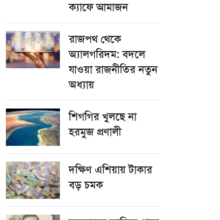
ক্যাফে আমাজন
রাজপথ থেকে
অ্যালগরিদম: বদলে
যাওয়া রাজনীতির নতুন
অধ্যায়
শিগগির খুলছে না
হরমুজ প্রণালী
দক্ষিণ এশিয়ায় টাকার
বড় চমক