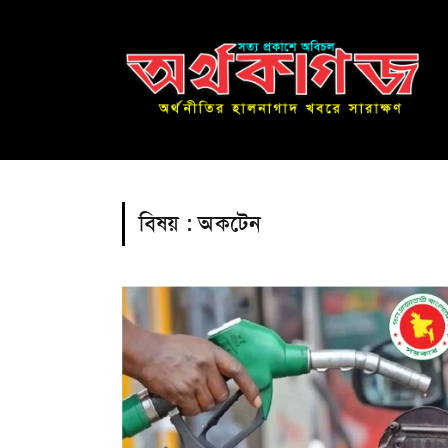
বিষয় :
অকটেন