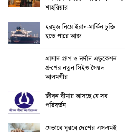
শাহরিয়ার
হরমুজ নিয়ে ইরান-মার্কিন চুক্তি
হতে পারে আজ
প্রাসাদ গ্রুপ ও নর্দান এডুকেশন
গ্রুপের নতুন সিইও সৈয়দ
আলমগীর
জীবন বীমায় আসছে যে সব
পরিবর্তন
যেভাবে ঘুরবে দেশের এসএমই