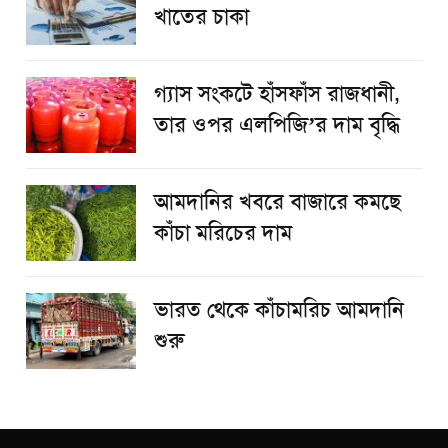
খাতের চাকা
গ্যাস সংকটে হাঁসফাঁস রাজধানী,
তার ওপর এলপিজি’র দাম বৃদ্ধি
আমদানির খবরে বাজারে কমছে
কাঁচা মরিচের দাম
ভারত থেকে কাঁচামরিচ আমদানি
শুরু