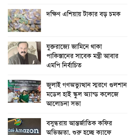
দক্ষিণ এশিয়ায় টাকার বড় চমক
যুক্তরাজ্যে জামিনে থাকা
পাকিস্তানের সাবেক মন্ত্রী আবার
এমপি নির্বাচিত
জুলাই গণঅভ্যুত্থান স্মরণে গুলশান
মডেল হাই স্কুল অ্যান্ড কলেজে
আলোচনা সভা
বসুন্ধরায় আন্তর্জাতিক কফির
অভিজ্ঞতা, শুরু হচ্ছে ক্যাফে