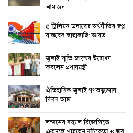
আমাজন
৫ ট্রিলিয়ন ডলারের অর্থনীতির স্বপ্ন
বাস্তবের কাছাকাছি: ভারত
জুলাই স্মৃতি জাদুঘর উদ্বোধন
করলেন প্রধানমন্ত্রী
ঐতিহাসিক জুলাই গণঅভ্যুত্থান
দিবস আজ
লন্ডনের রয়্যাল রিজেন্সিতে
একসঙ্গে গাইছেন নচিকেতা ও জয়