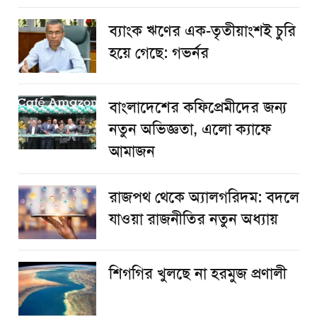
ব্যাংক ঋণের এক-তৃতীয়াংশই চুরি
হয়ে গেছে: গভর্নর
বাংলাদেশের কফিপ্রেমীদের জন্য
নতুন অভিজ্ঞতা, এলো ক্যাফে
আমাজন
রাজপথ থেকে অ্যালগরিদম: বদলে
যাওয়া রাজনীতির নতুন অধ্যায়
শিগগির খুলছে না হরমুজ প্রণালী