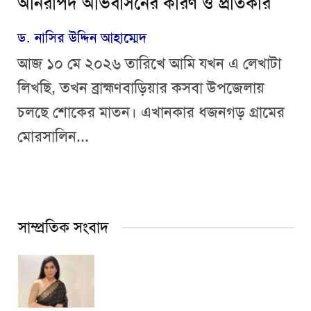
অনিরাপদ অভিবাসনের কারণ ও প্রতিকার
ড. নাসির উদ্দিন আহাম্মেদ
আজ ১০ মে ২০২৬ তারিখে আমি যখন এ লেখাটা
লিখছি, তখন ব্রাহ্মণবাড়িয়ার কসবা উপজেলায়
চলছে শোকের মাতন। এখানকার ধজনগড় গ্রামের
মোরসালিন...
সাম্প্রতিক সংবাদ