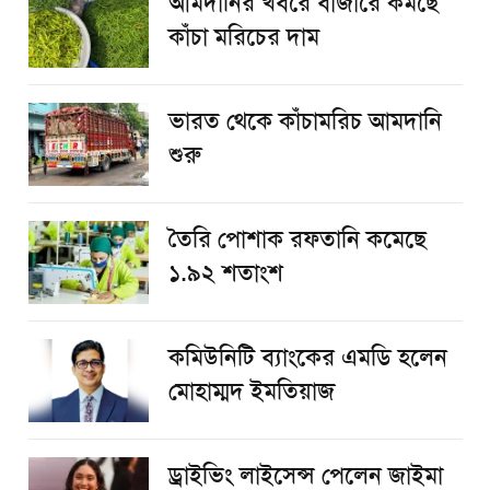
আমদানির খবরে বাজারে কমছে
কাঁচা মরিচের দাম
ভারত থেকে কাঁচামরিচ আমদানি
শুরু
তৈরি পোশাক রফতানি কমেছে
১.৯২ শতাংশ
কমিউনিটি ব্যাংকের এমডি হলেন
মোহাম্মদ ইমতিয়াজ
ড্রাইভিং লাইসেন্স পেলেন জাইমা