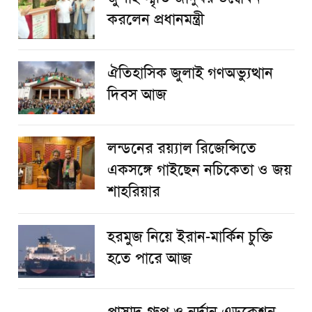
করলেন প্রধানমন্ত্রী
ঐতিহাসিক জুলাই গণঅভ্যুত্থান
দিবস আজ
লন্ডনের রয়্যাল রিজেন্সিতে
একসঙ্গে গাইছেন নচিকেতা ও জয়
শাহরিয়ার
হরমুজ নিয়ে ইরান-মার্কিন চুক্তি
হতে পারে আজ
প্রাসাদ গ্রুপ ও নর্দান এডুকেশন