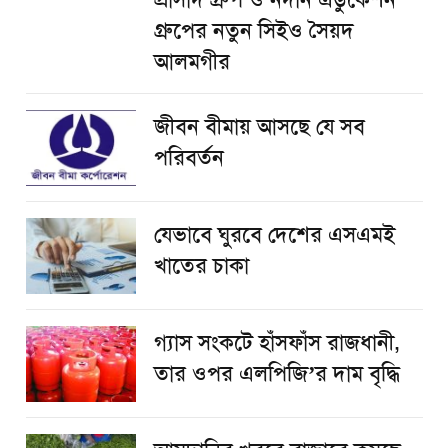
গ্রুপের নতুন সিইও সৈয়দ
আলমগীর
জীবন বীমায় আসছে যে সব
পরিবর্তন
যেভাবে ঘুরবে দেশের এসএমই
খাতের চাকা
গ্যাস সংকটে হাঁসফাঁস রাজধানী,
তার ওপর এলপিজি’র দাম বৃদ্ধি