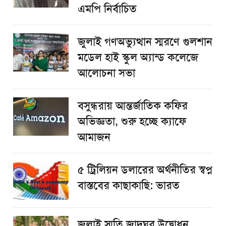
এমপি নির্বাচিত
জুলাই গণঅভ্যুত্থান স্মরণে গুলশান
মডেল হাই স্কুল অ্যান্ড কলেজে
আলোচনা সভা
বসুন্ধরায় আন্তর্জাতিক কফির
অভিজ্ঞতা, শুরু হচ্ছে ক্যাফে
আমাজন
৫ ট্রিলিয়ন ডলারের অর্থনীতির স্বপ্ন
বাস্তবের কাছাকাছি: ভারত
জুলাই স্মৃতি জাদুঘর উদ্বোধন