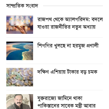
সাম্প্রতিক সংবাদ
রাজপথ থেকে অ্যালগরিদম: বদলে
যাওয়া রাজনীতির নতুন অধ্যায়
শিগগির খুলছে না হরমুজ প্রণালী
দক্ষিণ এশিয়ায় টাকার বড় চমক
যুক্তরাজ্যে জামিনে থাকা
পাকিস্তানের সাবেক মন্ত্রী আবার