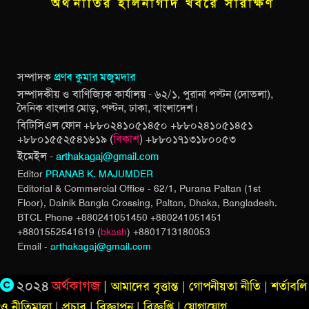
সম্পাদক
প্রণব কুমার মজুমদার
সম্পাদকীয় ও বাণিজ্যিক কার্যালয় - ৬২/১, পুরানা পল্টন (দোতলা),
দৈনিক বাংলার মোড়, পল্টন, ঢাকা, বাংলাদেশ।
বিটিসিএল ফোন +৮৮০২৪১০৫১৪৫০ +৮৮০২৪১০৫১৪৫১
+৮৮০১৫৫২৫৪১৬১৯ (
বিকাশ
) +৮৮০১৭১৩১৮০০৫৩
ইমেইল -
arthakagaj@gmail.com
Editor
PRANAB K. MAJUMDER
Editorial & Commercial Office - 62/1, Purana Paltan (1st
Floor), Dainik Bangla Crossing,
Paltan, Dhaka, Bangladesh.
BTCL Phone +880241051450 +880241051451
+8801552541619 (
bkash
) +8801713180053
Email -
arthakagaj@gmail.com
২০২৪
অর্থকাগজ
|
আমাদের বৃত্তান্ত
|
গোপনীয়তা নীতি
|
শর্তাবলি
ও নীতিমালা
|
প্রচার
|
বিজ্ঞাপন
|
বিজ্ঞপ্তি
|
যোগাযোগ