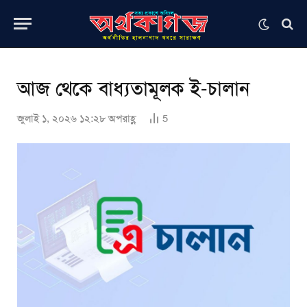
আজ থেকে বাধ্যতামূলক ই-চালান
জুলাই ১, ২০২৬ ১২:২৮ অপরাহ্ণ
5