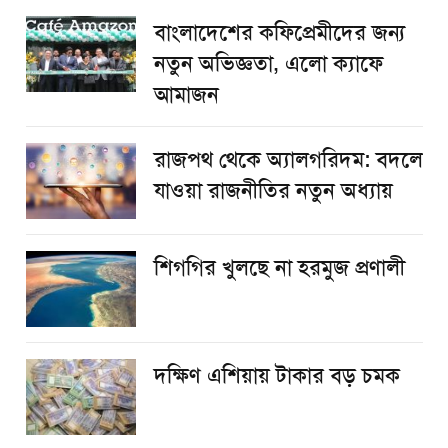
বাংলাদেশের কফিপ্রেমীদের জন্য
নতুন অভিজ্ঞতা, এলো ক্যাফে
আমাজন
রাজপথ থেকে অ্যালগরিদম: বদলে
যাওয়া রাজনীতির নতুন অধ্যায়
শিগগির খুলছে না হরমুজ প্রণালী
দক্ষিণ এশিয়ায় টাকার বড় চমক