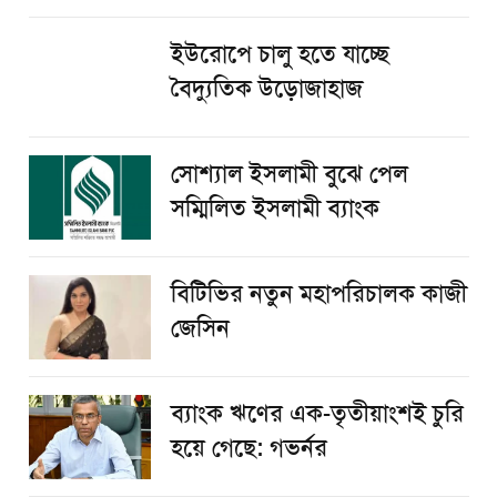
ইউরোপে চালু হতে যাচ্ছে
বৈদ্যুতিক উড়োজাহাজ
সোশ্যাল ইসলামী বুঝে পেল
সম্মিলিত ইসলামী ব্যাংক
বিটিভির নতুন মহাপরিচালক কাজী
জেসিন
ব্যাংক ঋণের এক-তৃতীয়াংশই চুরি
হয়ে গেছে: গভর্নর