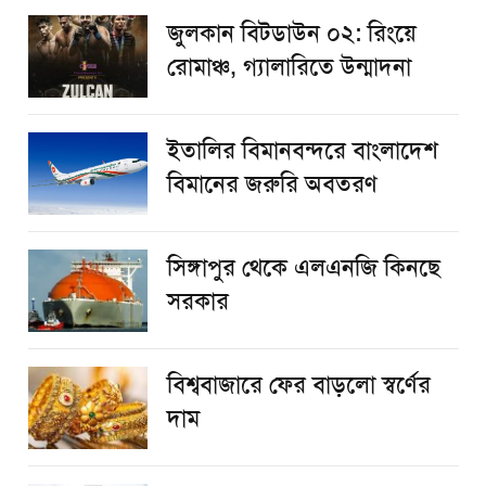
জুলকান বিটডাউন ০২: রিংয়ে
রোমাঞ্চ, গ্যালারিতে উন্মাদনা
ইতালির বিমানবন্দরে বাংলাদেশ
বিমানের জরুরি অবতরণ
সিঙ্গাপুর থেকে এলএনজি কিনছে
সরকার
বিশ্ববাজারে ফের বাড়লো স্বর্ণের
দাম