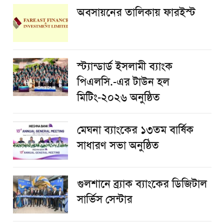
অবসায়নের তালিকায় ফারইস্ট
স্ট্যান্ডার্ড ইসলামী ব্যাংক
পিএলসি.-এর টাউন হল
মিটিং-২০২৬ অনুষ্ঠিত
মেঘনা ব্যাংকের ১৩তম বার্ষিক
সাধারণ সভা অনুষ্ঠিত
গুলশানে ব্র্যাক ব্যাংকের ডিজিটাল
সার্ভিস সেন্টার