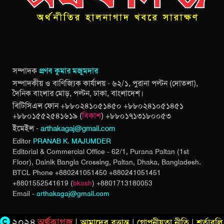
সম্পাদক
প্রণব কুমার মজুমদার
সম্পাদকীয় ও বাণিজ্যিক কার্যালয় - ৬২/১, পুরানা পল্টন (দোতলা),
দৈনিক বাংলার মোড়, পল্টন, ঢাকা, বাংলাদেশ।
বিটিসিএল ফোন +৮৮০২৪১০৫১৪৫০ +৮৮০২৪১০৫১৪৫১
+৮৮০১৫৫২৫৪১৬১৯ (
বিকাশ
) +৮৮০১৭১৩১৮০০৫৩
ইমেইল -
arthakagaj@gmail.com
Editor
PRANAB K. MAJUMDER
Editorial & Commercial Office - 62/1, Purana Paltan (1st
Floor), Dainik Bangla Crossing,
Paltan, Dhaka, Bangladesh.
BTCL Phone +880241051450 +880241051451
+8801552541619 (
bkash
) +8801713180053
Email -
arthakagaj@gmail.com
২০২৪
অর্থকাগজ
|
আমাদের বৃত্তান্ত
|
গোপনীয়তা নীতি
|
শর্তাবলি