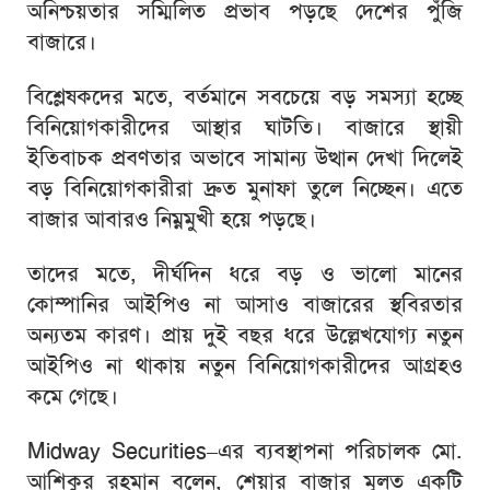
অনিশ্চয়তার সম্মিলিত প্রভাব পড়ছে দেশের পুঁজি
বাজারে।
বিশ্লেষকদের মতে, বর্তমানে সবচেয়ে বড় সমস্যা হচ্ছে
বিনিয়োগকারীদের আস্থার ঘাটতি। বাজারে স্থায়ী
ইতিবাচক প্রবণতার অভাবে সামান্য উত্থান দেখা দিলেই
বড় বিনিয়োগকারীরা দ্রুত মুনাফা তুলে নিচ্ছেন। এতে
বাজার আবারও নিম্নমুখী হয়ে পড়ছে।
তাদের মতে, দীর্ঘদিন ধরে বড় ও ভালো মানের
কোম্পানির আইপিও না আসাও বাজারের স্থবিরতার
অন্যতম কারণ। প্রায় দুই বছর ধরে উল্লেখযোগ্য নতুন
আইপিও না থাকায় নতুন বিনিয়োগকারীদের আগ্রহও
কমে গেছে।
Midway Securities
–এর ব্যবস্থাপনা পরিচালক মো.
আশিকুর রহমান বলেন, শেয়ার বাজার মূলত একটি