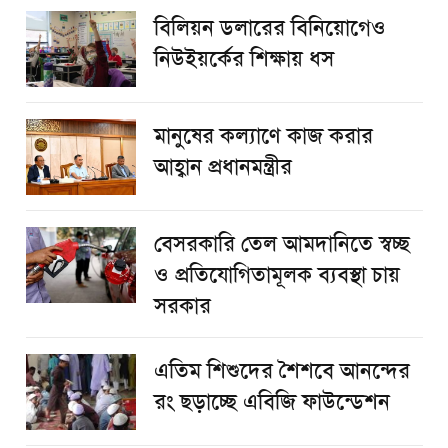
বিলিয়ন ডলারের বিনিয়োগেও
নিউইয়র্কের শিক্ষায় ধস
মানুষের কল্যাণে কাজ করার
আহ্বান প্রধানমন্ত্রীর
বেসরকারি তেল আমদানিতে স্বচ্ছ
ও প্রতিযোগিতামূলক ব্যবস্থা চায়
সরকার
এতিম শিশুদের শৈশবে আনন্দের
রং ছড়াচ্ছে এবিজি ফাউন্ডেশন