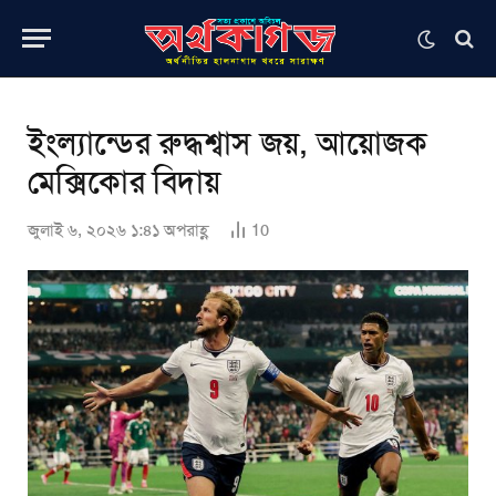
ইংল্যান্ডের রুদ্ধশ্বাস জয়, আয়োজক
মেক্সিকোর বিদায়
জুলাই ৬, ২০২৬ ১:৪১ অপরাহ্ণ
10