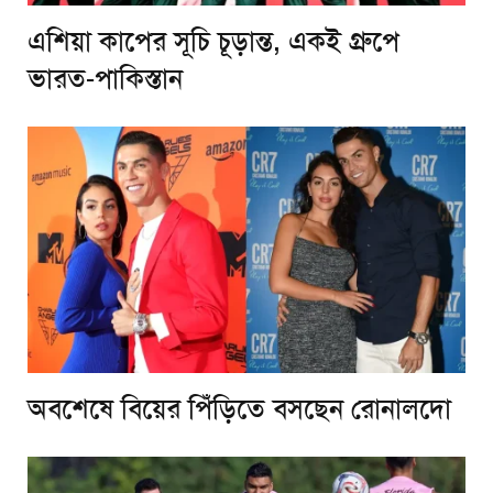
এশিয়া কাপের সূচি চূড়ান্ত, একই গ্রুপে
ভারত-পাকিস্তান
অবশেষে বিয়ের পিঁড়িতে বসছেন রোনালদো