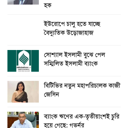
হক
ইউরোপে চালু হতে যাচ্ছে
বৈদ্যুতিক উড়োজাহাজ
সোশ্যাল ইসলামী বুঝে পেল
সম্মিলিত ইসলামী ব্যাংক
বিটিভির নতুন মহাপরিচালক কাজী
জেসিন
ব্যাংক ঋণের এক-তৃতীয়াংশই চুরি
হয়ে গেছে: গভর্নর