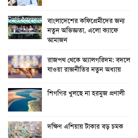
বাংলাদেশের কফিপ্রেমীদের জন্য
নতুন অভিজ্ঞতা, এলো ক্যাফে
আমাজন
রাজপথ থেকে অ্যালগরিদম: বদলে
যাওয়া রাজনীতির নতুন অধ্যায়
শিগগির খুলছে না হরমুজ প্রণালী
দক্ষিণ এশিয়ায় টাকার বড় চমক