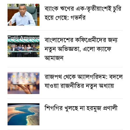
ব্যাংক ঋণের এক-তৃতীয়াংশই চুরি
হয়ে গেছে: গভর্নর
বাংলাদেশের কফিপ্রেমীদের জন্য
নতুন অভিজ্ঞতা, এলো ক্যাফে
আমাজন
রাজপথ থেকে অ্যালগরিদম: বদলে
যাওয়া রাজনীতির নতুন অধ্যায়
শিগগির খুলছে না হরমুজ প্রণালী