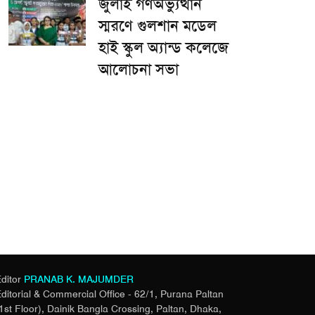
জুলাই গণঅভ্যুত্থান
স্মরণে গুলশান মডেল
হাই স্কুল অ্যান্ড কলেজে
আলোচনা সভা
ditor
PRANAB K. MAJUMDER
ditorial & Commercial Office - 62/1, Purana Paltan
1st Floor), Dainik Bangla Crossing,
Paltan, Dhaka,