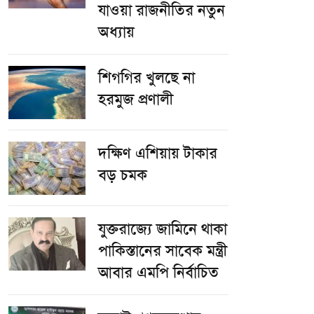
যাওয়া রাজনীতির নতুন
অধ্যায়
শিগগির খুলছে না
হরমুজ প্রণালী
দক্ষিণ এশিয়ায় টাকার
বড় চমক
যুক্তরাজ্যে জামিনে থাকা
পাকিস্তানের সাবেক মন্ত্রী
আবার এমপি নির্বাচিত