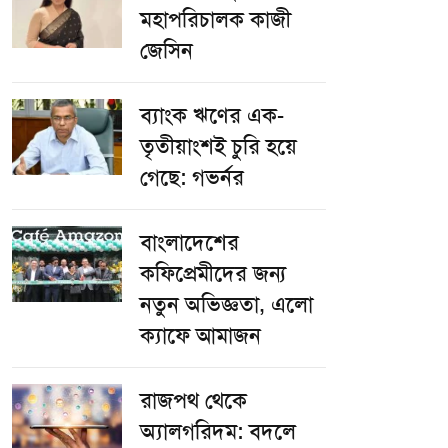
মহাপরিচালক কাজী
জেসিন
ব্যাংক ঋণের এক-
তৃতীয়াংশই চুরি হয়ে
গেছে: গভর্নর
বাংলাদেশের
কফিপ্রেমীদের জন্য
নতুন অভিজ্ঞতা, এলো
ক্যাফে আমাজন
রাজপথ থেকে
অ্যালগরিদম: বদলে