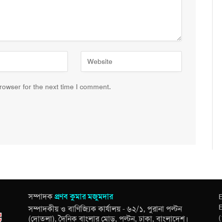
rowser for the next time I comment.
সম্পাদক
প্রণব কুমার মজুমদার
E
E
সম্পাদকীয় ও বাণিজ্যিক কার্যালয় - ৬২/১, পুরানা পল্টন
(
(দোতলা), দৈনিক বাংলার মোড়, পল্টন, ঢাকা, বাংলাদেশ।