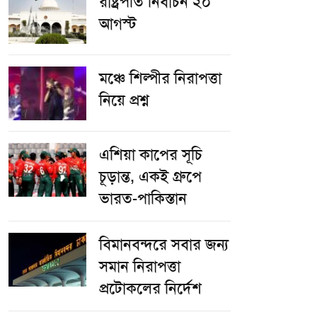
রাষ্ট্রপতি নির্বাচন ২০
আগস্ট
​মঞ্চে শিল্পীর নিরাপত্তা
নিয়ে প্রশ্ন
এশিয়া কাপের সূচি
চূড়ান্ত, একই গ্রুপে
ভারত-পাকিস্তান
বিমানবন্দরে সবার জন্য
সমান নিরাপত্তা
প্রটোকলের নির্দেশ