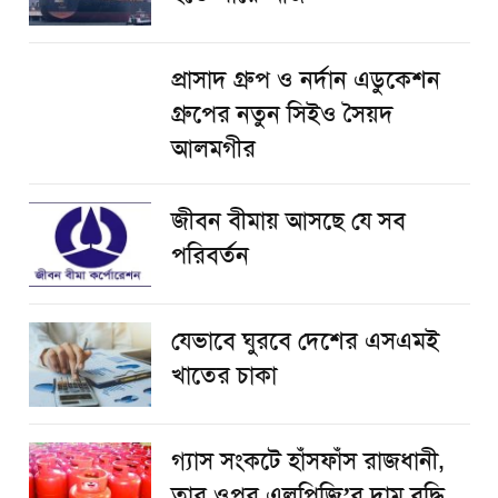
প্রাসাদ গ্রুপ ও নর্দান এডুকেশন
গ্রুপের নতুন সিইও সৈয়দ
আলমগীর
জীবন বীমায় আসছে যে সব
পরিবর্তন
যেভাবে ঘুরবে দেশের এসএমই
খাতের চাকা
গ্যাস সংকটে হাঁসফাঁস রাজধানী,
তার ওপর এলপিজি’র দাম বৃদ্ধি