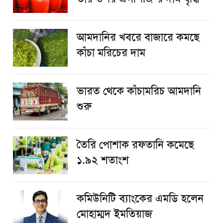
আমদানির খবরে বাজারে কমছে
কাঁচা মরিচের দাম
ভারত থেকে কাঁচামরিচ আমদানি
শুরু
তৈরি পোশাক রফতানি কমেছে
১.৯২ শতাংশ
কমিউনিটি ব্যাংকের এমডি হলেন
মোহাম্মদ ইমতিয়াজ