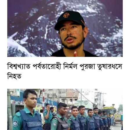
বিশ্বখ্যাত পর্বতারোহী নির্মল পুরজা তুষারধসে
নিহত