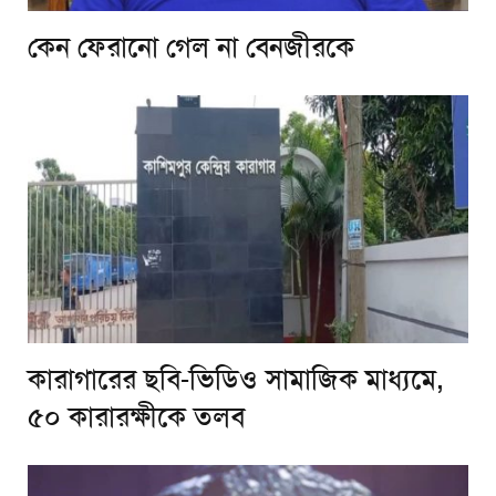
কেন ফেরানো গেল না বেনজীরকে
কারাগারের ছবি-ভিডিও সামাজিক মাধ্যমে,
৫০ কারারক্ষীকে তলব