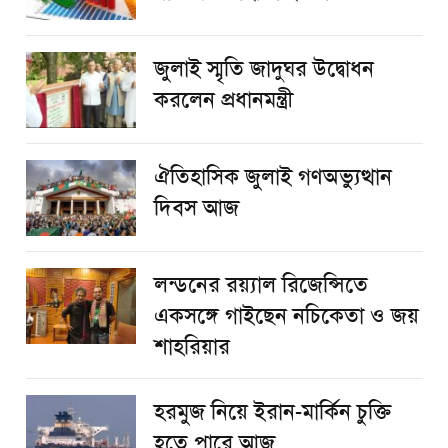
জুলাই স্মৃতি জাদুঘর উদ্বোধন
করলেন প্রধানমন্ত্রী
ঐতিহাসিক জুলাই গণঅভ্যুত্থান
দিবস আজ
লন্ডনের রয়্যাল রিজেন্সিতে
একসঙ্গে গাইছেন নচিকেতা ও জয়
শাহরিয়ার
হরমুজ নিয়ে ইরান-মার্কিন চুক্তি
হতে পারে আজ