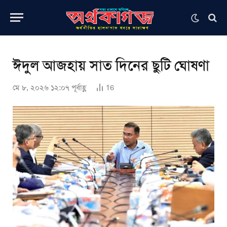
ঈদুল আজহায় সাত দিনের ছুটি ঘোষণা
মে ৮, ২০২৬ ১২:০৭ পূর্বাহ্ণ
16