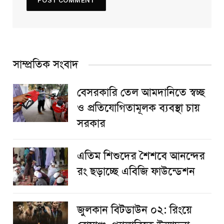
সাম্প্রতিক সংবাদ
বেসরকারি তেল আমদানিতে স্বচ্ছ
ও প্রতিযোগিতামূলক ব্যবস্থা চায়
সরকার
এতিম শিশুদের শৈশবে আনন্দের
রং ছড়াচ্ছে এবিজি ফাউন্ডেশন
জুলকান বিটডাউন ০২: রিংয়ে