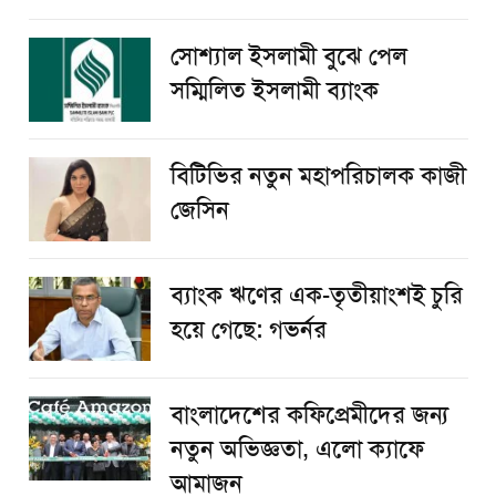
সোশ্যাল ইসলামী বুঝে পেল
সম্মিলিত ইসলামী ব্যাংক
বিটিভির নতুন মহাপরিচালক কাজী
জেসিন
ব্যাংক ঋণের এক-তৃতীয়াংশই চুরি
হয়ে গেছে: গভর্নর
বাংলাদেশের কফিপ্রেমীদের জন্য
নতুন অভিজ্ঞতা, এলো ক্যাফে
আমাজন