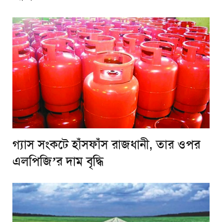
গ্যাস সংকটে হাঁসফাঁস রাজধানী, তার ওপর
এলপিজি’র দাম বৃদ্ধি