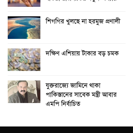
শিগগির খুলছে না হরমুজ প্রণালী
দক্ষিণ এশিয়ায় টাকার বড় চমক
যুক্তরাজ্যে জামিনে থাকা
পাকিস্তানের সাবেক মন্ত্রী আবার
এমপি নির্বাচিত