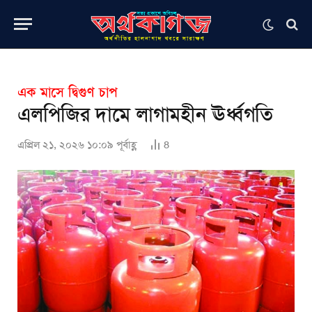
এক মাসে দ্বিগুণ চাপ
এলপিজির দামে লাগামহীন ঊর্ধ্বগতি
এপ্রিল ২১, ২০২৬ ১০:০৯ পূর্বাহ্ণ
8