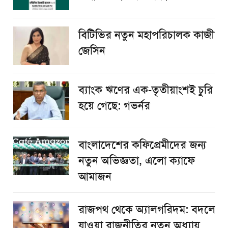
বিটিভির নতুন মহাপরিচালক কাজী
জেসিন
ব্যাংক ঋণের এক-তৃতীয়াংশই চুরি
হয়ে গেছে: গভর্নর
বাংলাদেশের কফিপ্রেমীদের জন্য
নতুন অভিজ্ঞতা, এলো ক্যাফে
আমাজন
রাজপথ থেকে অ্যালগরিদম: বদলে
যাওয়া রাজনীতির নতুন অধ্যায়