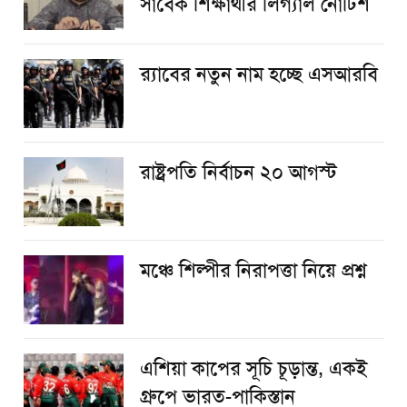
সাবেক শিক্ষার্থীর লিগ্যাল নোটিশ
র‌্যাবের নতুন নাম হচ্ছে এসআরবি
রাষ্ট্রপতি নির্বাচন ২০ আগস্ট
​মঞ্চে শিল্পীর নিরাপত্তা নিয়ে প্রশ্ন
এশিয়া কাপের সূচি চূড়ান্ত, একই
গ্রুপে ভারত-পাকিস্তান