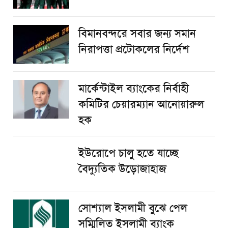
বিমানবন্দরে সবার জন্য সমান
নিরাপত্তা প্রটোকলের নির্দেশ
মার্কেন্টাইল ব্যাংকের নির্বাহী
কমিটির চেয়ারম্যান আনোয়ারুল
হক
ইউরোপে চালু হতে যাচ্ছে
বৈদ্যুতিক উড়োজাহাজ
সোশ্যাল ইসলামী বুঝে পেল
সম্মিলিত ইসলামী ব্যাংক