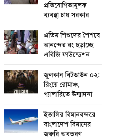
প্রতিযোগিতামূলক
ব্যবস্থা চায় সরকার
এতিম শিশুদের শৈশবে
আনন্দের রং ছড়াচ্ছে
এবিজি ফাউন্ডেশন
জুলকান বিটডাউন ০২:
রিংয়ে রোমাঞ্চ,
গ্যালারিতে উন্মাদনা
ইতালির বিমানবন্দরে
বাংলাদেশ বিমানের
জরুরি অবতরণ