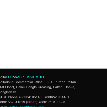
ditor
PRANAB K. MAJUMDER
ditorial & Commercial Office - 62/1, Purana Paltan
1st Floor), Dainik Bangla Crossing,
Paltan, Dhaka,
angladesh.
BTCL Phone +880241051450 +880241051451
+8801552541619 (
bkash
) +8801713180053