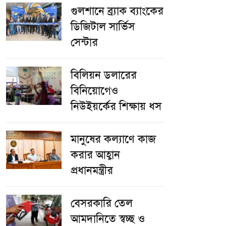
গুলশানে ব্র্যাক ব্যাংকের
ডিজিটাল সার্ভিস
সেন্টার
বিলিয়ন ডলারের
বিনিয়োগেও
নিউইয়র্কের শিক্ষায় ধস
মানুষের কল্যাণে কাজ
করার আহ্বান
প্রধানমন্ত্রীর
বেসরকারি তেল
আমদানিতে স্বচ্ছ ও