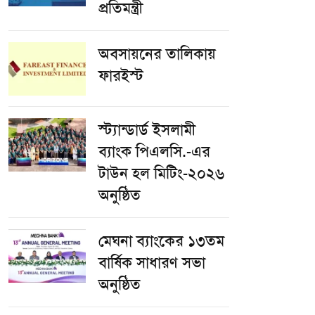
প্রতিমন্ত্রী
অবসায়নের তালিকায়
ফারইস্ট
স্ট্যান্ডার্ড ইসলামী
ব্যাংক পিএলসি.-এর
টাউন হল মিটিং-২০২৬
অনুষ্ঠিত
মেঘনা ব্যাংকের ১৩তম
বার্ষিক সাধারণ সভা
অনুষ্ঠিত