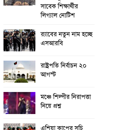
সাবেক শিক্ষার্থীর
লিগ্যাল নোটিশ
র‌্যাবের নতুন নাম হচ্ছে
এসআরবি
রাষ্ট্রপতি নির্বাচন ২০
আগস্ট
​মঞ্চে শিল্পীর নিরাপত্তা
নিয়ে প্রশ্ন
এশিয়া কাপের সূচি