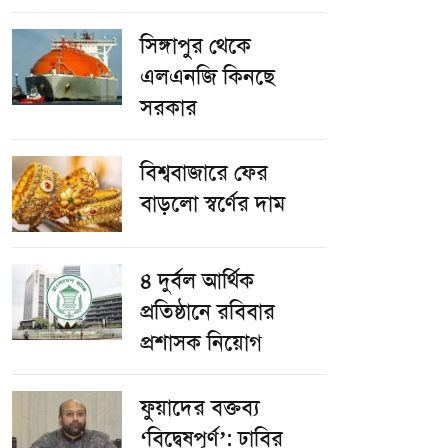
সিঙ্গাপুর থেকে
এলএনজি কিনছে
সরকার
বিশ্ববাজারে ফের
বাড়লো স্বর্ণের দাম
৪ দুর্বল আর্থিক
প্রতিষ্ঠানে রবিবার
প্রশাসক নিয়োগ
ফুয়াদের বক্তব্য
‘বিদ্বেষপূর্ণ’: ঢাবির