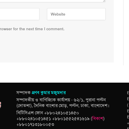
rowser for the next time I comment.
সম্পাদক
প্রণব কুমার মজুমদার
E
E
সম্পাদকীয় ও বাণিজ্যিক কার্যালয় - ৬২/১, পুরানা পল্টন
(
(দোতলা), দৈনিক বাংলার মোড়, পল্টন, ঢাকা, বাংলাদেশ।
B
বিটিসিএল ফোন +৮৮০২৪১০৫১৪৫০
+৮৮০২৪১০৫১৪৫১ +৮৮০১৫৫২৫৪১৬১৯ (
বিকাশ
)
+৮৮০১৭১৩১৮০০৫৩