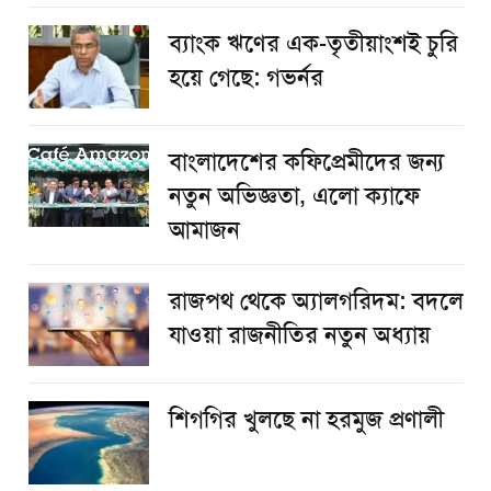
ব্যাংক ঋণের এক-তৃতীয়াংশই চুরি
হয়ে গেছে: গভর্নর
বাংলাদেশের কফিপ্রেমীদের জন্য
নতুন অভিজ্ঞতা, এলো ক্যাফে
আমাজন
রাজপথ থেকে অ্যালগরিদম: বদলে
যাওয়া রাজনীতির নতুন অধ্যায়
শিগগির খুলছে না হরমুজ প্রণালী