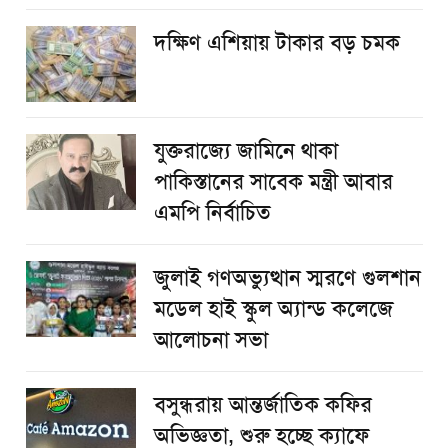
দক্ষিণ এশিয়ায় টাকার বড় চমক
যুক্তরাজ্যে জামিনে থাকা
পাকিস্তানের সাবেক মন্ত্রী আবার
এমপি নির্বাচিত
জুলাই গণঅভ্যুত্থান স্মরণে গুলশান
মডেল হাই স্কুল অ্যান্ড কলেজে
আলোচনা সভা
বসুন্ধরায় আন্তর্জাতিক কফির
অভিজ্ঞতা, শুরু হচ্ছে ক্যাফে