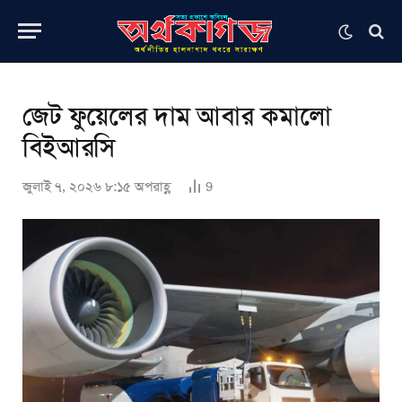
জেট ফুয়েলের দাম আবার কমালো
বিইআরসি
জুলাই ৭, ২০২৬ ৮:১৫ অপরাহ্ণ
9