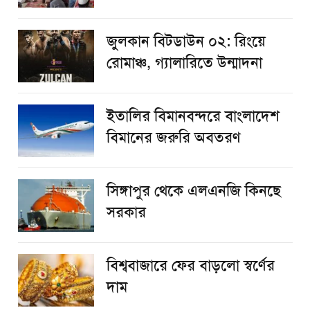
জুলকান বিটডাউন ০২: রিংয়ে
রোমাঞ্চ, গ্যালারিতে উন্মাদনা
ইতালির বিমানবন্দরে বাংলাদেশ
বিমানের জরুরি অবতরণ
সিঙ্গাপুর থেকে এলএনজি কিনছে
সরকার
বিশ্ববাজারে ফের বাড়লো স্বর্ণের
দাম