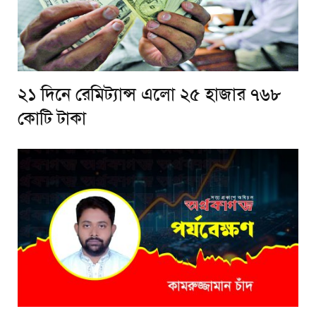
২১ দিনে রেমিট্যান্স এলো ২৫ হাজার ৭৬৮
কোটি টাকা