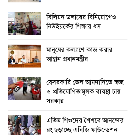
বিলিয়ন ডলারের বিনিয়োগেও
নিউইয়র্কের শিক্ষায় ধস
মানুষের কল্যাণে কাজ করার
আহ্বান প্রধানমন্ত্রীর
বেসরকারি তেল আমদানিতে স্বচ্ছ
ও প্রতিযোগিতামূলক ব্যবস্থা চায়
সরকার
এতিম শিশুদের শৈশবে আনন্দের
রং ছড়াচ্ছে এবিজি ফাউন্ডেশন