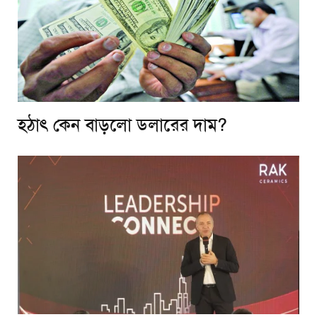
হঠাৎ কেন বাড়লো ডলারের দাম?