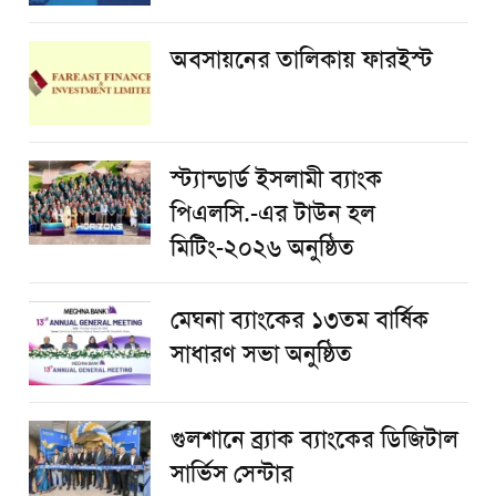
অবসায়নের তালিকায় ফারইস্ট
স্ট্যান্ডার্ড ইসলামী ব্যাংক
পিএলসি.-এর টাউন হল
মিটিং-২০২৬ অনুষ্ঠিত
মেঘনা ব্যাংকের ১৩তম বার্ষিক
সাধারণ সভা অনুষ্ঠিত
গুলশানে ব্র্যাক ব্যাংকের ডিজিটাল
সার্ভিস সেন্টার