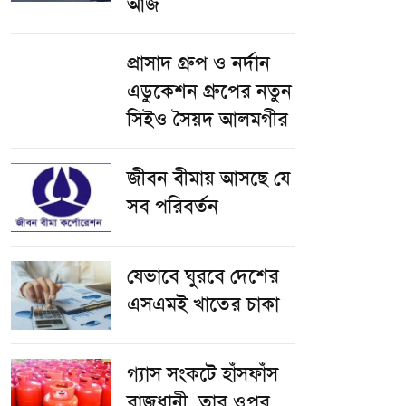
আজ
প্রাসাদ গ্রুপ ও নর্দান
এডুকেশন গ্রুপের নতুন
সিইও সৈয়দ আলমগীর
জীবন বীমায় আসছে যে
সব পরিবর্তন
যেভাবে ঘুরবে দেশের
এসএমই খাতের চাকা
গ্যাস সংকটে হাঁসফাঁস
রাজধানী, তার ওপর