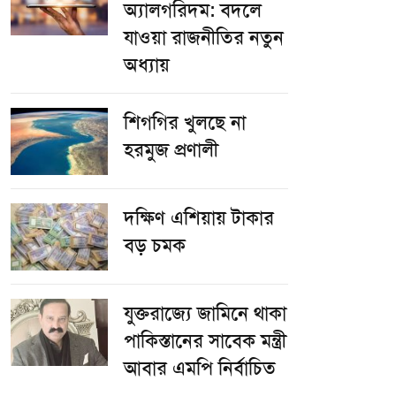
অ্যালগরিদম: বদলে
যাওয়া রাজনীতির নতুন
অধ্যায়
শিগগির খুলছে না
হরমুজ প্রণালী
দক্ষিণ এশিয়ায় টাকার
বড় চমক
যুক্তরাজ্যে জামিনে থাকা
পাকিস্তানের সাবেক মন্ত্রী
আবার এমপি নির্বাচিত