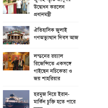
উদ্বোধন করলেন
প্রধানমন্ত্রী
ঐতিহাসিক জুলাই
গণঅভ্যুত্থান দিবস আজ
লন্ডনের রয়্যাল
রিজেন্সিতে একসঙ্গে
গাইছেন নচিকেতা ও
জয় শাহরিয়ার
হরমুজ নিয়ে ইরান-
মার্কিন চুক্তি হতে পারে