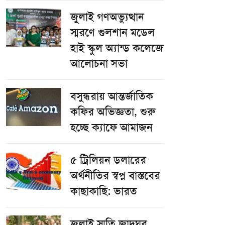
জুলাই গণঅভ্যুত্থান
স্মরণে গুলশান মডেল
হাই স্কুল অ্যান্ড কলেজে
আলোচনা সভা
বসুন্ধরায় আন্তর্জাতিক
কফির অভিজ্ঞতা, শুরু
হচ্ছে ক্যাফে আমাজন
৫ ট্রিলিয়ন ডলারের
অর্থনীতির স্বপ্ন বাস্তবের
কাছাকাছি: ভারত
জুলাই স্মৃতি জাদুঘর