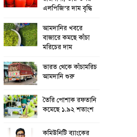
এলপিজি’র দাম বৃদ্ধি
আমদানির খবরে
বাজারে কমছে কাঁচা
মরিচের দাম
ভারত থেকে কাঁচামরিচ
আমদানি শুরু
তৈরি পোশাক রফতানি
কমেছে ১.৯২ শতাংশ
কমিউনিটি ব্যাংকের