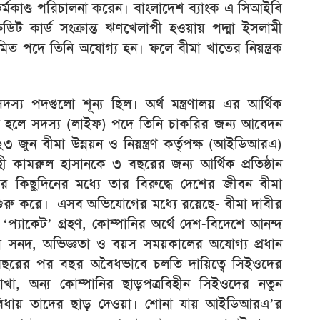
ি কর্মকাণ্ড পরিচালনা করেন। বাংলাদেশ ব্যাংক এ সিআইবি
রেডিট কার্ড সংক্রান্ত ঋণখেলাপী হওয়ায় পদ্মা ইসলামী
িয়মিত পদে তিনি অযোগ্য হন। ফলে বীমা খাতের নিয়ন্ত্রক
্য পদগুলো শূন্য ছিল। অর্থ মন্ত্রণালয় এর আর্থিক
েওয়া হলে সদস্য (লাইফ) পদে তিনি চাকরির জন্য আবেদন
 জুন বীমা উন্নয়ন ও নিয়ন্ত্রণ কর্তৃপক্ষ (আইডিআরএ)
হী কামরুল হাসানকে ৩ বছরের জন্য আর্থিক প্রতিষ্ঠান
 কিছুদিনের মধ্যে তার বিরুদ্ধে দেশের জীবন বীমা
রু করে। এসব অভিযোগের মধ্যে রয়েছে- বীমা দাবীর
‘প্যাকেট’ গ্রহণ, কোম্পানির অর্থে দেশ-বিদেশে আনন্দ
িক্ষা সনদ, অভিজ্ঞতা ও বয়স সময়কালের অযোগ্য প্রধান
, বছরের পর বছর অবৈধভাবে চলতি দায়িত্বে সিইওদের
া, অন্য কোম্পানির ছাড়পত্রবিহীন সিইওদের নতুন
’ সুবিধায় তাদের ছাড় দেওয়া। শোনা যায় আইডিআরএ’র