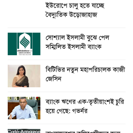
ইউরোপে চালু হতে যাচ্ছে
বৈদ্যুতিক উড়োজাহাজ
সোশ্যাল ইসলামী বুঝে পেল
সম্মিলিত ইসলামী ব্যাংক
বিটিভির নতুন মহাপরিচালক কাজী
জেসিন
ব্যাংক ঋণের এক-তৃতীয়াংশই চুরি
হয়ে গেছে: গভর্নর