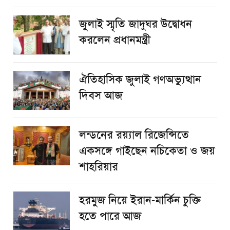
জুলাই স্মৃতি জাদুঘর উদ্বোধন
করলেন প্রধানমন্ত্রী
ঐতিহাসিক জুলাই গণঅভ্যুত্থান
দিবস আজ
লন্ডনের রয়্যাল রিজেন্সিতে
একসঙ্গে গাইছেন নচিকেতা ও জয়
শাহরিয়ার
হরমুজ নিয়ে ইরান-মার্কিন চুক্তি
হতে পারে আজ