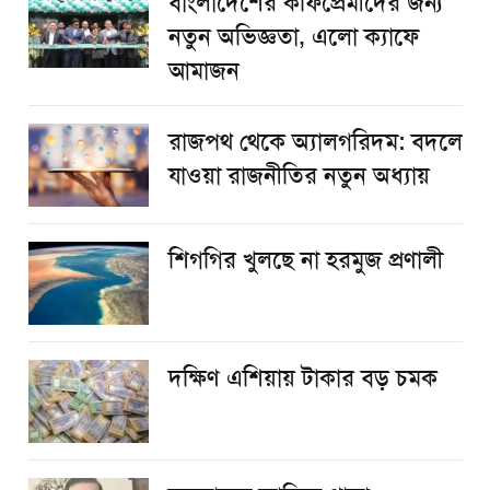
বাংলাদেশের কফিপ্রেমীদের জন্য
নতুন অভিজ্ঞতা, এলো ক্যাফে
আমাজন
রাজপথ থেকে অ্যালগরিদম: বদলে
যাওয়া রাজনীতির নতুন অধ্যায়
শিগগির খুলছে না হরমুজ প্রণালী
দক্ষিণ এশিয়ায় টাকার বড় চমক