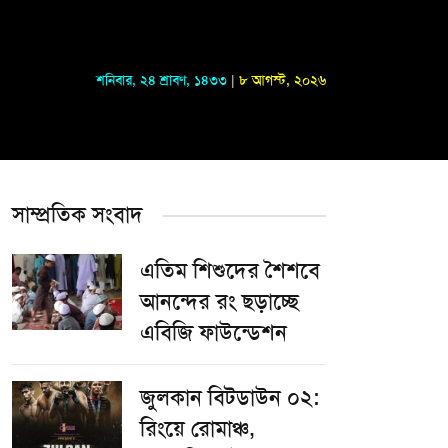
শনিবার
,
২৪ শ্রাবণ, ১৪৩৩
|
৮ আগস্ট, ২০২৬
সাম্প্রতিক সংবাদ
এতিম শিশুদের শৈশবে
আনন্দের রং ছড়াচ্ছে
এবিজি ফাউন্ডেশন
জুলকান বিটডাউন ০২:
রিংয়ে রোমাঞ্চ,