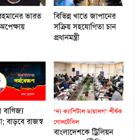
রহমানের ভারত
বিভিন্ন খাতে জাপানের
অপেক্ষায়
সক্রিয় সহযোগিতা চান
প্রধানমন্ত্রী
 বাণিজ্য
‘দ্য ক্যাপিটাল ডায়ালগ’ শীর্ষক
া; বাড়বে রাজস্ব
গোলটেবিল
বাংলাদেশকে ট্রিলিয়ন