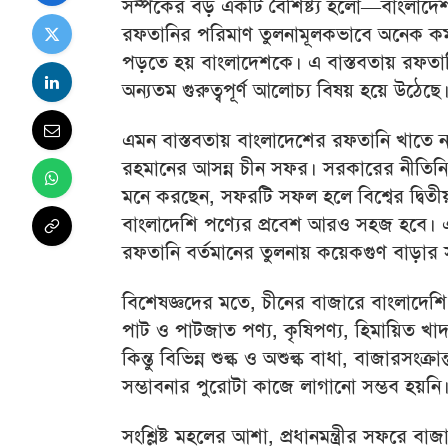
সম্পর্কের বড় একটি বৈশিষ্ট্য হলো—বাংলা
রফতানির পরিমাণ তুলনামূলকভাবে অনেক কম। 
পড়তে হয় বাংলাদেশকে। এ বাস্তবতায় রফতানি
অন্যতম গুরুত্বপূর্ণ আলোচ্য বিষয় হয়ে উঠেছে
এমন বাস্তবতায় বাংলাদেশের রফতানি খাতে নতুন 
রহমানের আসন্ন চীন সফর। সরকারের নীতিনির্
মনে করছেন, সফরটি সফল হলে বিশ্বের দ্বিতীয
বাংলাদেশি পণ্যের প্রবেশ আরও সহজ হবে।
রফতানি বর্তমানের তুলনায় কয়েকগুণ বাড়ার স
বিশেষজ্ঞদের মতে, চীনের বাজারে বাংলাদেশি
পাট ও পাটজাত পণ্য, কৃষিপণ্য, হিমায়িত খাদ
কিন্তু বিভিন্ন শুল্ক ও অশুল্ক বাধা, বাজারসংক
সম্ভাবনার পুরোটা কাজে লাগানো সম্ভব হয়নি
সংশ্লিষ্ট মহলের আশা, প্রধানমন্ত্রীর সফরে বাজা