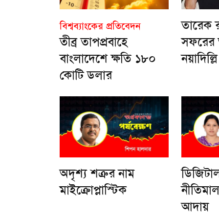
তারেক 
বিশ্বব্যাংকের প্রতিবেদন
তীব্র তাপপ্রবাহে
সফরের 
বাংলাদেশে ক্ষতি ১৮০
নয়াদিল্লি
কোটি ডলার
অদৃশ্য শত্রুর নাম
ডিজিটাল
মাইক্রোপ্লাস্টিক
নীতিমাল
আদায়