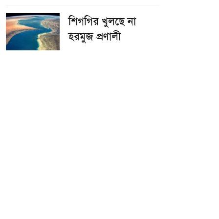
শিগগির খুলছে না
হরমুজ প্রণালী