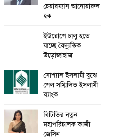
চেয়ারম্যান আনোয়ারুল
হক
ইউরোপে চালু হতে
যাচ্ছে বৈদ্যুতিক
উড়োজাহাজ
সোশ্যাল ইসলামী বুঝে
পেল সম্মিলিত ইসলামী
ব্যাংক
বিটিভির নতুন
মহাপরিচালক কাজী
জেসিন