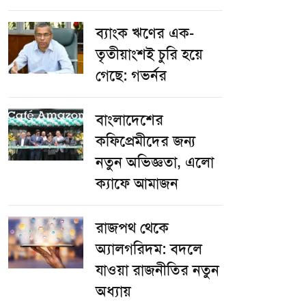
ব্যাংক ঋণের এক-
তৃতীয়াংশই চুরি হয়ে
গেছে: গভর্নর
বাংলাদেশের
কফিপ্রেমীদের জন্য
নতুন অভিজ্ঞতা, এলো
ক্যাফে আমাজন
রাজপথ থেকে
অ্যালগরিদম: বদলে
যাওয়া রাজনীতির নতুন
অধ্যায়