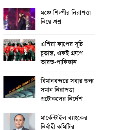
​মঞ্চে শিল্পীর নিরাপত্তা
নিয়ে প্রশ্ন
এশিয়া কাপের সূচি
চূড়ান্ত, একই গ্রুপে
ভারত-পাকিস্তান
বিমানবন্দরে সবার জন্য
সমান নিরাপত্তা
প্রটোকলের নির্দেশ
মার্কেন্টাইল ব্যাংকের
নির্বাহী কমিটির