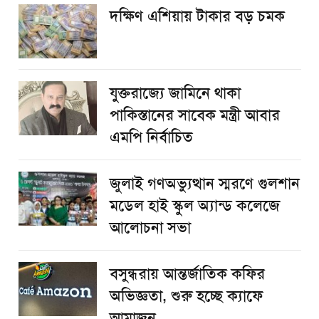
দক্ষিণ এশিয়ায় টাকার বড় চমক
যুক্তরাজ্যে জামিনে থাকা
পাকিস্তানের সাবেক মন্ত্রী আবার
এমপি নির্বাচিত
জুলাই গণঅভ্যুত্থান স্মরণে গুলশান
মডেল হাই স্কুল অ্যান্ড কলেজে
আলোচনা সভা
বসুন্ধরায় আন্তর্জাতিক কফির
অভিজ্ঞতা, শুরু হচ্ছে ক্যাফে
আমাজন