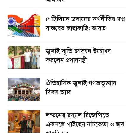
৫ ট্রিলিয়ন ডলারের অর্থনীতির স্বপ্ন
বাস্তবের কাছাকাছি: ভারত
জুলাই স্মৃতি জাদুঘর উদ্বোধন
করলেন প্রধানমন্ত্রী
ঐতিহাসিক জুলাই গণঅভ্যুত্থান
দিবস আজ
লন্ডনের রয়্যাল রিজেন্সিতে
একসঙ্গে গাইছেন নচিকেতা ও জয়