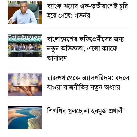
ব্যাংক ঋণের এক-তৃতীয়াংশই চুরি
হয়ে গেছে: গভর্নর
বাংলাদেশের কফিপ্রেমীদের জন্য
নতুন অভিজ্ঞতা, এলো ক্যাফে
আমাজন
রাজপথ থেকে অ্যালগরিদম: বদলে
যাওয়া রাজনীতির নতুন অধ্যায়
শিগগির খুলছে না হরমুজ প্রণালী