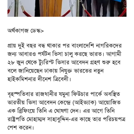
অর্থকাগজ ডেস্ক>
প্রায় দুই বছর বন্ধ থাকার পর বাংলাদেশি নাগরিকদের
জন্য আবারও পর্যটন ভিসা চালু করছে ভারত। আগামী
২৮ জুন থেকে ট্যুরিস্ট ভিসার আবেদন গ্রহণ শুরু হবে
বলে জানিয়েছেন ঢাকায় নিযুক্ত ভারতের নতুন
হাইকমিশনার
দীনেশ ত্রিবেদী
।
বৃহস্পতিবার রাজধানীর যমুনা ফিউচার পার্কে অবস্থিত
ভারতীয় ভিসা আবেদন কেন্দ্রে (আইভ্যাক) আয়োজিত
এক ব্রিফিংয়ে তিনি এ ঘোষণা দেন। এর আগে তিনি
রাষ্ট্রপতি
মোহাম্মদ সাহাবুদ্দিন
-এর কাছে তার পরিচয়পত্র
পেশ করেন।