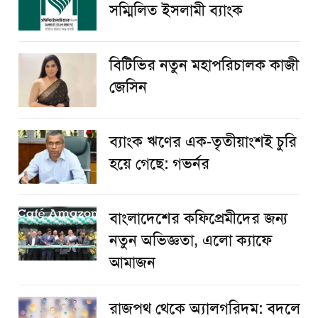
সম্মিলিত ইসলামী ব্যাংক
বিটিভির নতুন মহাপরিচালক কাজী
জেসিন
ব্যাংক ঋণের এক-তৃতীয়াংশই চুরি
হয়ে গেছে: গভর্নর
বাংলাদেশের কফিপ্রেমীদের জন্য
নতুন অভিজ্ঞতা, এলো ক্যাফে
আমাজন
রাজপথ থেকে অ্যালগরিদম: বদলে