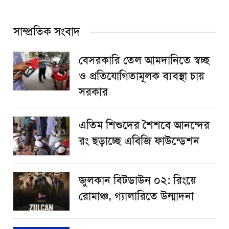
সাম্প্রতিক সংবাদ
বেসরকারি তেল আমদানিতে স্বচ্ছ
ও প্রতিযোগিতামূলক ব্যবস্থা চায়
সরকার
এতিম শিশুদের শৈশবে আনন্দের
রং ছড়াচ্ছে এবিজি ফাউন্ডেশন
জুলকান বিটডাউন ০২: রিংয়ে
রোমাঞ্চ, গ্যালারিতে উন্মাদনা