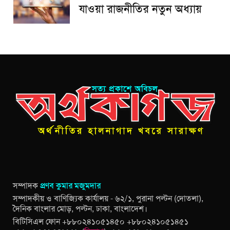
যাওয়া রাজনীতির নতুন অধ্যায়
সম্পাদক
প্রণব কুমার মজুমদার
সম্পাদকীয় ও বাণিজ্যিক কার্যালয় - ৬২/১, পুরানা পল্টন (দোতলা),
দৈনিক বাংলার মোড়, পল্টন, ঢাকা, বাংলাদেশ।
বিটিসিএল ফোন +৮৮০২৪১০৫১৪৫০ +৮৮০২৪১০৫১৪৫১