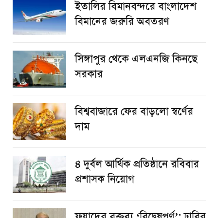
ইতালির বিমানবন্দরে বাংলাদেশ
বিমানের জরুরি অবতরণ
সিঙ্গাপুর থেকে এলএনজি কিনছে
সরকার
বিশ্ববাজারে ফের বাড়লো স্বর্ণের
দাম
৪ দুর্বল আর্থিক প্রতিষ্ঠানে রবিবার
প্রশাসক নিয়োগ
ফুয়াদের বক্তব্য ‘বিদ্বেষপূর্ণ’: ঢাবির