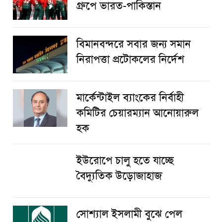
গ্রুপে ভারত-পাকিস্তান
বিমানবন্দরে সবার জন্য সমান
নিরাপত্তা প্রটোকলের নির্দেশ
মার্কেন্টাইল ব্যাংকের নির্বাহী
কমিটির চেয়ারম্যান আনোয়ারুল
হক
ইউরোপে চালু হতে যাচ্ছে
বৈদ্যুতিক উড়োজাহাজ
সোশ্যাল ইসলামী বুঝে পেল