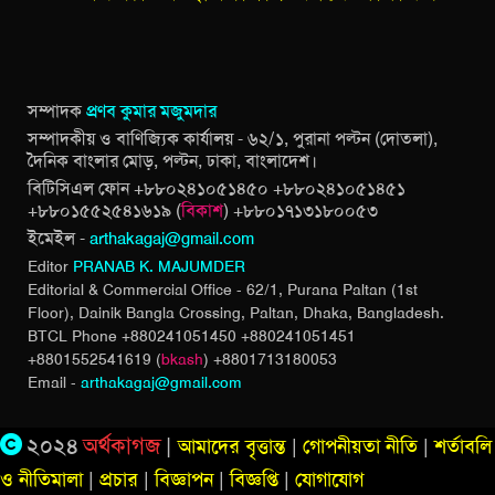
সম্পাদক
প্রণব কুমার মজুমদার
সম্পাদকীয় ও বাণিজ্যিক কার্যালয় - ৬২/১, পুরানা পল্টন (দোতলা),
দৈনিক বাংলার মোড়, পল্টন, ঢাকা, বাংলাদেশ।
বিটিসিএল ফোন +৮৮০২৪১০৫১৪৫০ +৮৮০২৪১০৫১৪৫১
+৮৮০১৫৫২৫৪১৬১৯ (
বিকাশ
) +৮৮০১৭১৩১৮০০৫৩
ইমেইল -
arthakagaj@gmail.com
Editor
PRANAB K. MAJUMDER
Editorial & Commercial Office - 62/1, Purana Paltan (1st
Floor), Dainik Bangla Crossing,
Paltan, Dhaka, Bangladesh.
BTCL Phone +880241051450 +880241051451
+8801552541619 (
bkash
) +8801713180053
Email -
arthakagaj@gmail.com
২০২৪
অর্থকাগজ
|
আমাদের বৃত্তান্ত
|
গোপনীয়তা নীতি
|
শর্তাবলি
ও নীতিমালা
|
প্রচার
|
বিজ্ঞাপন
|
বিজ্ঞপ্তি
|
যোগাযোগ