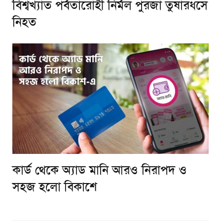
বিশ্বখ্যাত পর্বতারোহী নির্মল পুরজা তুষারধসে
নিহত
কার্ড থেকে অ্যাড মানি আরও নিরাপদ ও
সহজ হলো বিকাশে