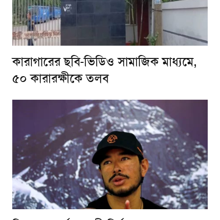
কারাগারের ছবি-ভিডিও সামাজিক মাধ্যমে,
৫০ কারারক্ষীকে তলব