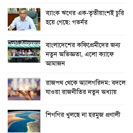
ব্যাংক ঋণের এক-তৃতীয়াংশই চুরি
হয়ে গেছে: গভর্নর
বাংলাদেশের কফিপ্রেমীদের জন্য
নতুন অভিজ্ঞতা, এলো ক্যাফে
আমাজন
রাজপথ থেকে অ্যালগরিদম: বদলে
যাওয়া রাজনীতির নতুন অধ্যায়
শিগগির খুলছে না হরমুজ প্রণালী