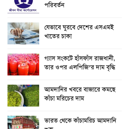
পরিবর্তন
যেভাবে ঘুরবে দেশের এসএমই
খাতের চাকা
গ্যাস সংকটে হাঁসফাঁস রাজধানী,
তার ওপর এলপিজি’র দাম বৃদ্ধি
আমদানির খবরে বাজারে কমছে
কাঁচা মরিচের দাম
ভারত থেকে কাঁচামরিচ আমদানি