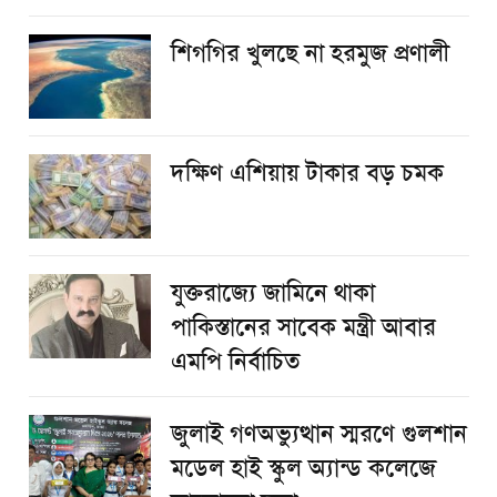
শিগগির খুলছে না হরমুজ প্রণালী
দক্ষিণ এশিয়ায় টাকার বড় চমক
যুক্তরাজ্যে জামিনে থাকা
পাকিস্তানের সাবেক মন্ত্রী আবার
এমপি নির্বাচিত
জুলাই গণঅভ্যুত্থান স্মরণে গুলশান
মডেল হাই স্কুল অ্যান্ড কলেজে