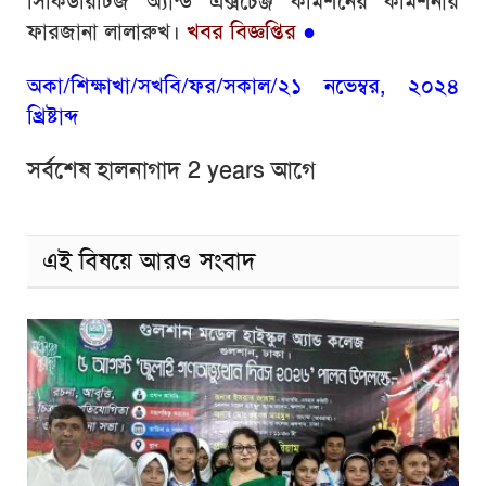
সিকিউরিটিজ অ্যান্ড এক্সচেঞ্জ কমিশনের কমিশনার
ফারজানা লালারুখ।
খবর বিজ্ঞপ্তির
●
অকা/শিক্ষাখা/সখবি/ফর/সকাল/২১ নভেম্বর, ২০২৪
খ্রিষ্টাব্দ
সর্বশেষ হালনাগাদ 2 years আগে
এই বিষয়ে আরও সংবাদ