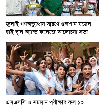
জুলাই গণঅভ্যুত্থান স্মরণে গুলশান মডেল
হাই স্কুল অ্যান্ড কলেজে আলোচনা সভা
এসএসসি ও সমমান পরীক্ষার ফল ১০