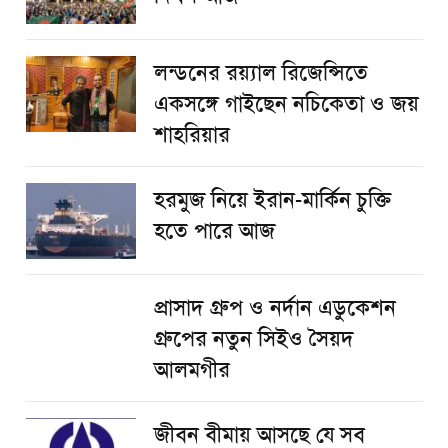
লন্ডনের রয়্যাল রিজেন্সিতে
একসঙ্গে গাইছেন নচিকেতা ও জয়
শাহরিয়ার
হরমুজ নিয়ে ইরান-মার্কিন চুক্তি
হতে পারে আজ
প্রাসাদ গ্রুপ ও নর্দান এডুকেশন
গ্রুপের নতুন সিইও সৈয়দ
আলমগীর
জীবন বীমায় আসছে যে সব