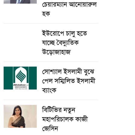
চেয়ারম্যান আনোয়ারুল
হক
ইউরোপে চালু হতে
যাচ্ছে বৈদ্যুতিক
উড়োজাহাজ
সোশ্যাল ইসলামী বুঝে
পেল সম্মিলিত ইসলামী
ব্যাংক
বিটিভির নতুন
মহাপরিচালক কাজী
জেসিন