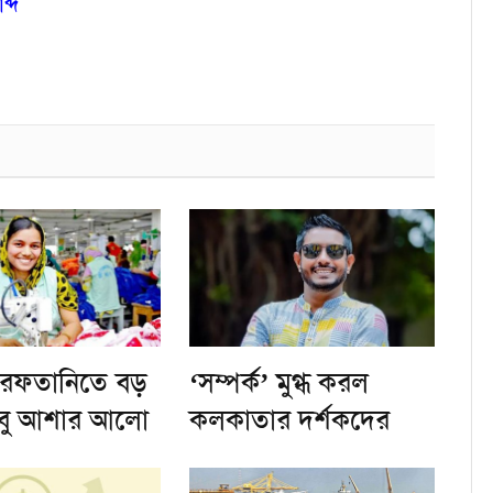
ব্দ
রফতানিতে বড়
‘সম্পর্ক’ মুগ্ধ করল
 তবু আশার আলো
কলকাতার দর্শকদের