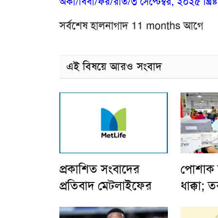
অকা/বিবা/ফর/রাত/৩ সেপ্টেম্বর, ২০২৫ খ্রিষ্টা
সর্বশেষ হালনাগাদ 11 months আগে
এই বিষয়ে আরও সংবাদ
প্রকাশিত সংবাদের
পোশাক 
প্রতিবাদ মেটলাইফের
ধাক্কা;