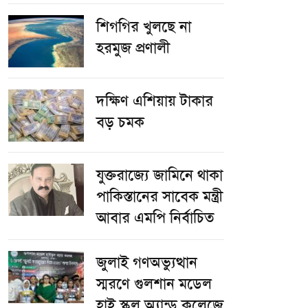
শিগগির খুলছে না
হরমুজ প্রণালী
দক্ষিণ এশিয়ায় টাকার
বড় চমক
যুক্তরাজ্যে জামিনে থাকা
পাকিস্তানের সাবেক মন্ত্রী
আবার এমপি নির্বাচিত
জুলাই গণঅভ্যুত্থান
স্মরণে গুলশান মডেল
হাই স্কুল অ্যান্ড কলেজে