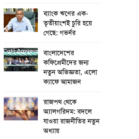
ব্যাংক ঋণের এক-
তৃতীয়াংশই চুরি হয়ে
গেছে: গভর্নর
বাংলাদেশের
কফিপ্রেমীদের জন্য
নতুন অভিজ্ঞতা, এলো
ক্যাফে আমাজন
রাজপথ থেকে
অ্যালগরিদম: বদলে
যাওয়া রাজনীতির নতুন
অধ্যায়